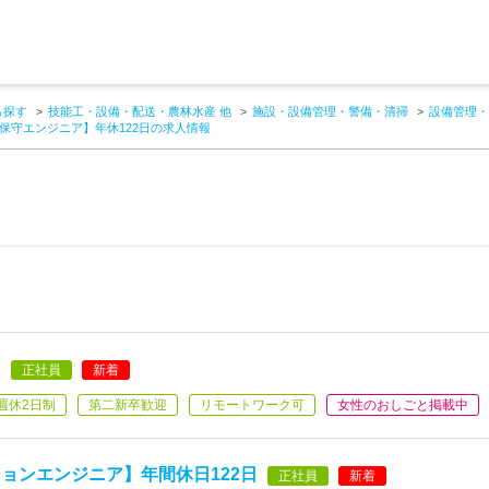
ら探す
技能工・設備・配送・農林水産 他
施設・設備管理・警備・清掃
設備管理・
保守エンジニア】年休122日の求人情報
】
正社員
新着
週休2日制
第二新卒歓迎
リモートワーク可
女性のおしごと掲載中
ョンエンジニア】年間休日122日
正社員
新着