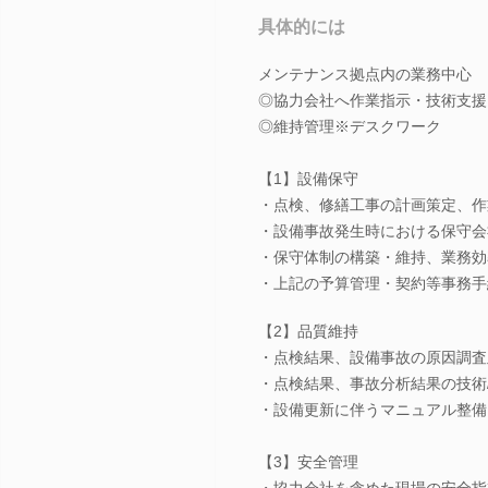
具体的には
メンテナンス拠点内の業務中心
◎協力会社へ作業指示・技術支援
◎維持管理※デスクワーク
【1】設備保守
・点検、修繕工事の計画策定、作
・設備事故発生時における保守会
・保守体制の構築・維持、業務効
・上記の予算管理・契約等事務手
【2】品質維持
・点検結果、設備事故の原因調査
・点検結果、事故分析結果の技術
・設備更新に伴うマニュアル整備
【3】安全管理
・協力会社を含めた現場の安全指