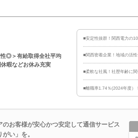
■安定性抜群！関西電力の1
■関西密着企業！地域の活
定性◎＞有給取得全社平均
別休暇などお休み充実
■柔軟な社風！社歴年齢に
■離職率1.74％(2024年
アのお客様が安心かつ安定して通信サービス
りがい」を。