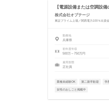
【電源設備または空調設備
株式会社オプテージ
東証プライム上場／関西電力100％出資会
勤務地
兵庫県
初年度年収
500万～750万円
雇用形態
正社員
業種未経験OK
第二新卒歓迎
学
女性のおしごと掲載中