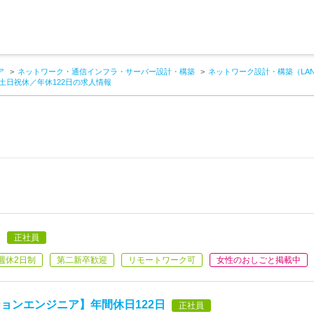
ア
ネットワーク・通信インフラ・サーバー設計・構築
ネットワーク設計・構築（LA
土日祝休／年休122日の求人情報
】
正社員
週休2日制
第二新卒歓迎
リモートワーク可
女性のおしごと掲載中
ョンエンジニア】年間休日122日
正社員