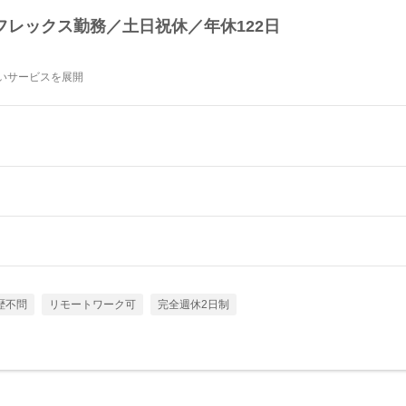
フレックス勤務／土日祝休／年休122日
高いサービスを展開
歴不問
リモートワーク可
完全週休2日制