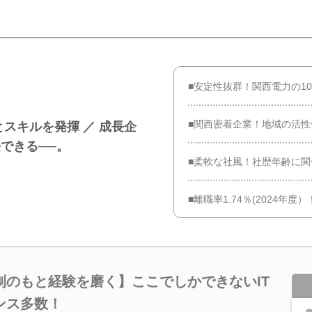
■安定性抜群！関西電力の1
■関西密着企業！地域の活
スキルを発揮 ／ 成長企
できる──。
■柔軟な社風！社歴年齢に
■離職率1.74％(2024年
制のもと経験を磨く】ここでしかできないIT
ンス多数！