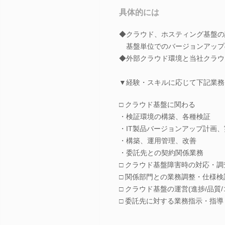
具体的には
◆クラウド、ホスティング基盤の
基盤単位でのバージョンアップ
◆外部クラウド環境と当社クラウ
▼経験・スキルに応じて下記業務
□ クラウド基盤に関わる
・検証環境の構築、各種検証
・IT製品バージョンアップ計画、
・構築、運用管理、改善
・委託先との契約関係業務
□ クラウド基盤障害時の対応・調
□ 関係部門との業務調整・仕様検
□ クラウド基盤の運営(進捗/品質
□ 委託先に対する業務指示・指