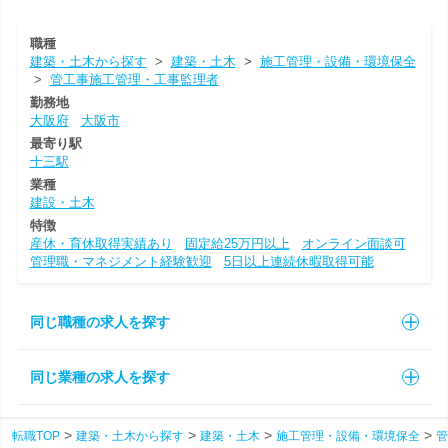
職種
建築・土木から探す
>
建築・土木
>
施工管理・設備・環境保全
>
管工事施工管理・工事監理者
勤務地
大阪府
大阪市
最寄り駅
十三駅
業種
建設・土木
特徴
産休・育休取得実績あり
固定給25万円以上
オンライン面談可
管理職・マネジメント経験歓迎
5日以上連続休暇取得可能
同じ職種の求人を探す
同じ業種の求人を探す
転職TOP
建築・土木から探す
建築・土木
施工管理・設備・環境保全
管