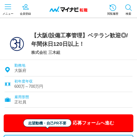
メニュー
会員登録
閲覧履歴
検索
【大阪/設備工事管理】ベテラン歓迎◎/
年間休日120日以上！
株式会社 三木組
勤務地
大阪府
初年度年収
600万～700万円
雇用形態
正社員
応募フォームへ進む
志望動機・自己PR不要