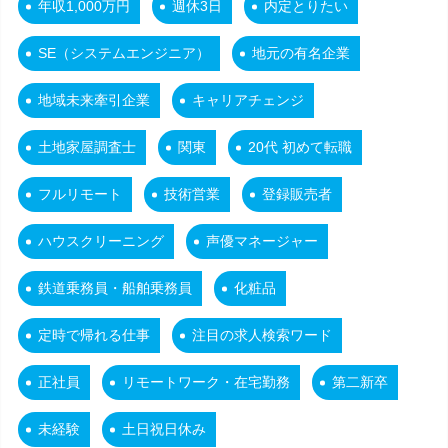
年収1,000万円
週休3日
内定とりたい
SE（システムエンジニア）
地元の有名企業
地域未来牽引企業
キャリアチェンジ
土地家屋調査士
関東
20代 初めて転職
フルリモート
技術営業
登録販売者
ハウスクリーニング
声優マネージャー
鉄道乗務員・船舶乗務員
化粧品
定時で帰れる仕事
注目の求人検索ワード
正社員
リモートワーク・在宅勤務
第二新卒
未経験
土日祝日休み