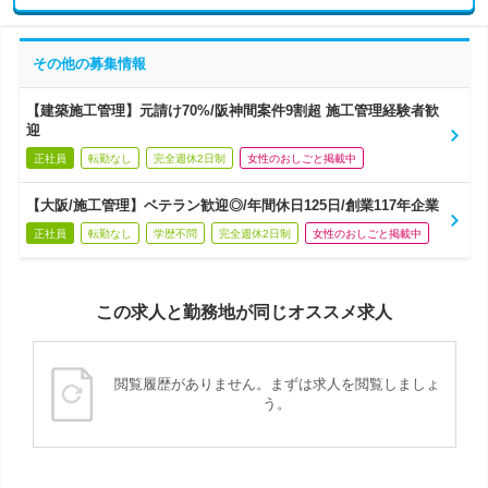
その他の募集情報
【建築施工管理】元請け70%/阪神間案件9割超 施工管理経験者歓
迎
正社員
転勤なし
完全週休2日制
女性のおしごと掲載中
【大阪/施工管理】ベテラン歓迎◎/年間休日125日/創業117年企業
正社員
転勤なし
学歴不問
完全週休2日制
女性のおしごと掲載中
この求人と勤務地が同じオススメ求人
閲覧履歴がありません。まずは求人を閲覧しましょ
う。