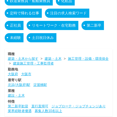
鉄道乗務員・船舶乗務員
化粧品
定時で帰れる仕事
注目の求人検索ワード
正社員
リモートワーク・在宅勤務
第二新卒
未経験
土日祝日休み
職種
建築・土木から探す
>
建築・土木
>
施工管理・設備・環境保全
>
建築施工管理・工事監理者
勤務地
大阪府
大阪市
最寄り駅
北浜(大阪府)駅
淀屋橋駅
業種
建設・土木
特徴
第二新卒歓迎
直行直帰可
ジョブローテ・ジョブチェンジあり
業界経験者優遇
募集人数10名以上