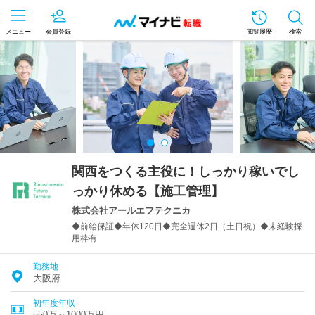
メニュー
会員登録
閲覧履歴
検索
関西をつくる主役に！しっかり稼いでし
っかり休める【施工管理】
株式会社アールエフテクニカ
◆前給保証◆年休120日◆完全週休2日（土日祝）◆未経験採
用枠有
勤務地
大阪府
初年度年収
550万～1000万円