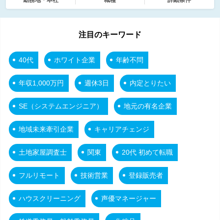
注目のキーワード
40代
ホワイト企業
年齢不問
年収1,000万円
週休3日
内定とりたい
SE（システムエンジニア）
地元の有名企業
地域未来牽引企業
キャリアチェンジ
土地家屋調査士
関東
20代 初めて転職
フルリモート
技術営業
登録販売者
ハウスクリーニング
声優マネージャー