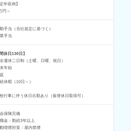
定年収例】
0万円～
勤手当（当社規定に基づく）
業手当
間休日130日】
全週休二日制（土曜、日曜、祝日）
末年始
盆
給休暇（10日～）
校行事に伴う休日出勤あり（振替休日取得可）
会保険完備
職金：勤続3年以上
動喫煙対策：屋内禁煙