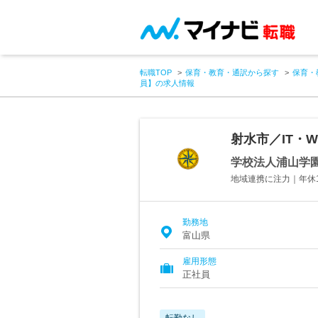
転職TOP
保育・教育・通訳から探す
保育・
員】の求人情報
射水市／IT・
学校法人浦山学
地域連携に注力｜年休
勤務地
富山県
雇用形態
正社員
転勤なし