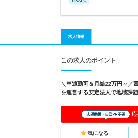
求人情報
この求人のポイント
＼車通勤可＆月給22万円～／
を運営する安定法人で地域課
応
志望動機・自己PR不要
気になる