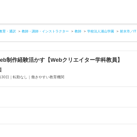
教育・通訳
教師・講師・インストラクター
教師
学校法人浦山学園
射水市／I
Web制作経験活かす【Webクリエイター学科教員】
園
130日｜転勤なし｜働きやすい教育機関