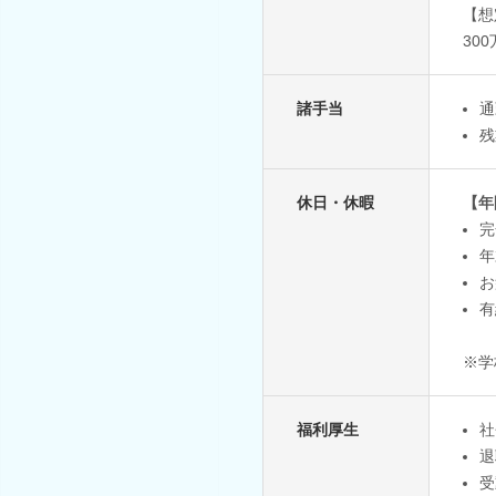
【想
30
諸手当
通
残
休日・休暇
【年
完
年
お
有
※学
福利厚生
社
退
受