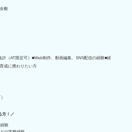
全般
許（AT限定可）■Web制作、動画編集、SNS配信の経験■経
育成に携わりたい方
可）
る方！／
務経験
などの実務経験