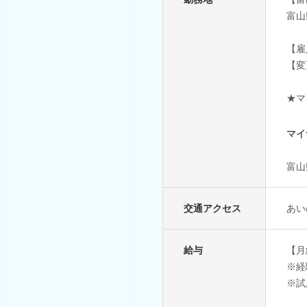
富山
【雇
【変
★マ
マイ
富山
交通アクセス
あい
給与
【月給
※経
※試