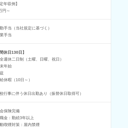
定年収例】
0万円～
勤手当（当社規定に基づく）
業手当
間休日130日】
全週休二日制（土曜、日曜、祝日）
末年始
盆
給休暇（10日～）
校行事に伴う休日出勤あり（振替休日取得可）
会保険完備
職金：勤続3年以上
動喫煙対策：屋内禁煙