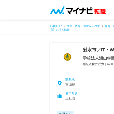
転職TOP
保育・教育・通訳から探す
保育・
員】の求人情報
射水市／IT・
学校法人浦山学
地域連携に注力｜年休
勤務地
富山県
雇用形態
正社員
転勤なし