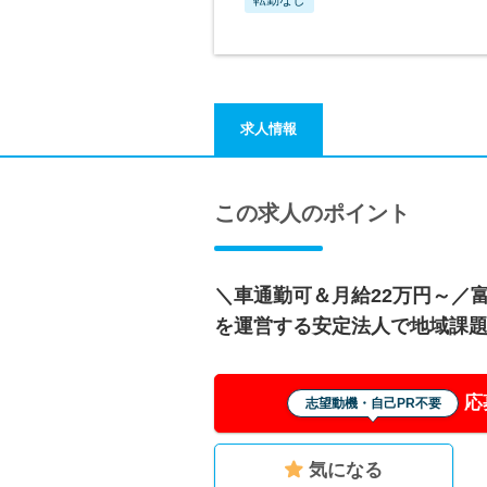
求人情報
この求人のポイント
＼車通勤可＆月給22万円～／
を運営する安定法人で地域課
応
志望動機・自己PR不要
気になる