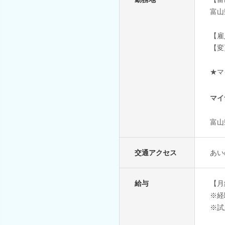
富山
【雇
【変
★マ
マイ
富山
交通アクセス
あい
給与
【月給
※経
※試