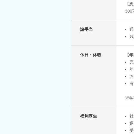
【想
30
諸手当
通
残
休日・休暇
【年
完
年
お
有
※学
福利厚生
社
退
受