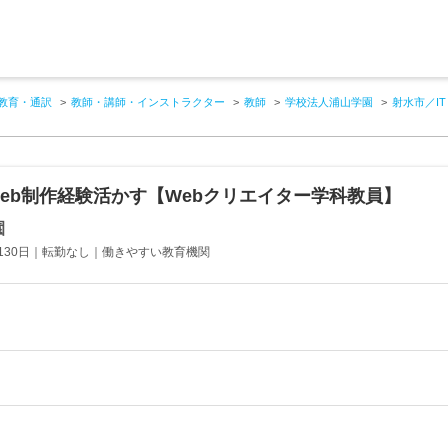
教育・通訳
教師・講師・インストラクター
教師
学校法人浦山学園
射水市／I
Web制作経験活かす【Webクリエイター学科教員】
園
130日｜転勤なし｜働きやすい教育機関