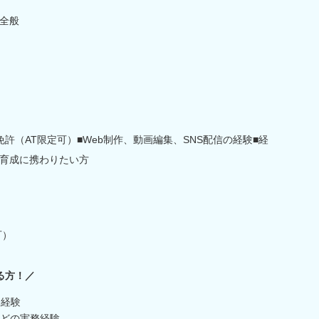
全般
許（AT限定可）■Web制作、動画編集、SNS配信の経験■経
育成に携わりたい方
可）
る方！／
務経験
などの実務経験