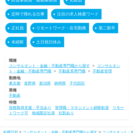
鉄道乗務員・船舶乗務員
化粧品
定時で帰れる仕事
注目の求人検索ワード
正社員
リモートワーク・在宅勤務
第二新卒
未経験
土日祝日休み
職種
コンサルタント・金融・不動産専門職から探す
>
コンサルタン
ト・金融・不動産専門職
>
不動産系専門職
>
不動産管理
勤務地
東京都
長野県
新潟県
静岡県
千代田区
業種
不動産
特徴
資格取得支援・手当あり
管理職・マネジメント経験歓迎
リモー
トワーク可
地域限定社員
社割あり
転職TOP
コンサルタント・金融・不動産専門職から探す
コンサルタント・