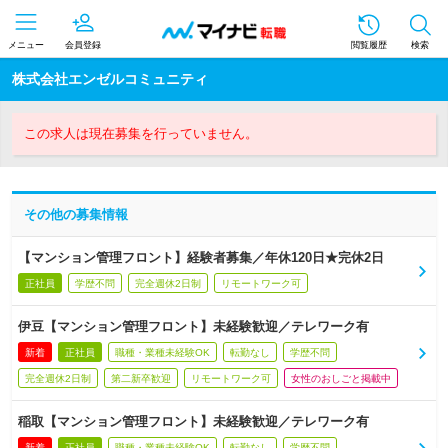
メニュー
会員登録
閲覧履歴
検索
株式会社エンゼルコミュニティ
この求人は現在募集を行っていません。
その他の募集情報
【マンション管理フロント】経験者募集／年休120日★完休2日
正社員
学歴不問
完全週休2日制
リモートワーク可
伊豆【マンション管理フロント】未経験歓迎／テレワーク有
新着
正社員
職種・業種未経験OK
転勤なし
学歴不問
完全週休2日制
第二新卒歓迎
リモートワーク可
女性のおしごと掲載中
稲取【マンション管理フロント】未経験歓迎／テレワーク有
新着
正社員
職種・業種未経験OK
転勤なし
学歴不問