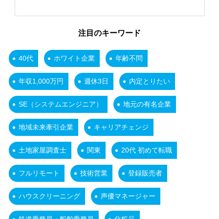
注目のキーワード
40代
ホワイト企業
年齢不問
年収1,000万円
週休3日
内定とりたい
SE（システムエンジニア）
地元の有名企業
地域未来牽引企業
キャリアチェンジ
土地家屋調査士
関東
20代 初めて転職
フルリモート
技術営業
登録販売者
ハウスクリーニング
声優マネージャー