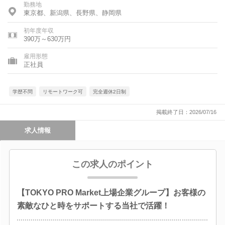
勤務地
東京都、新潟県、長野県、静岡県
初年度年収
390万～630万円
雇用形態
正社員
学歴不問
リモートワーク可
完全週休2日制
掲載終了日：2026/07/16
求人情報
この求人のポイント
【TOKYO PRO Market上場企業グループ】お客様の
素敵なひと時をサポートする当社で活躍！