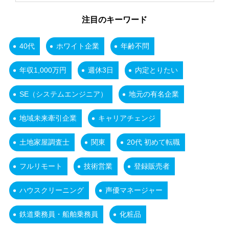
注目のキーワード
40代
ホワイト企業
年齢不問
年収1,000万円
週休3日
内定とりたい
SE（システムエンジニア）
地元の有名企業
地域未来牽引企業
キャリアチェンジ
土地家屋調査士
関東
20代 初めて転職
フルリモート
技術営業
登録販売者
ハウスクリーニング
声優マネージャー
鉄道乗務員・船舶乗務員
化粧品