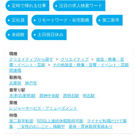
定時で帰れる仕事
注目の求人検索ワード
正社員
リモートワーク・在宅勤務
第二新卒
未経験
土日祝日休み
職種
クリエイティブから探す
>
クリエイティブ
>
放送・映像・音
響・イベント・芸能
>
その他放送・映像・音響・イベント・芸能
関連職
勤務地
兵庫県
神戸市
最寄り駅
木津(兵庫県)駅
西神中央駅
西明石駅
明石駅
業種
レジャーサービス・アミューズメント
特徴
第二新卒歓迎
5日以上連続休暇取得可能
マイナビ転職だけで募
集
「女性のおしごと」掲載中
産休・育休取得実績あり