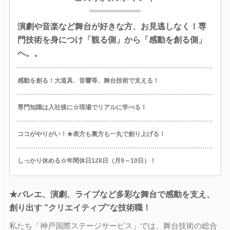
演劇や音楽など舞台が好きな方、お見逃しなく！専
門技術を身につけ「観る側」から「感動を創る側」
へ。。
感動を創る！大道具、音響等、舞台技術で支える！
専門知識は入社後に☆現場でリアルに学べる！
ココがやりがい！★表方も裏方も一丸で創り上げる！
しっかり休める☆年間休日128日（月9～10日）！
★バレエ、演劇、ライブなど多彩な舞台で感動を支え、
創り出す ”クリエイティブ”な技術職！
私たち「神戸国際ステージサービス」では、舞台技術の総合