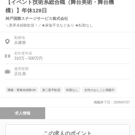
【イベント技術系総合職（舞台美術・舞台機
構）】年休128日
神戸国際ステージサービス株式会社
＼業界未経験歓迎！／★家族手当などあり ★転勤なし
勤務地
兵庫県
初年度年収
310万～500万円
雇用形態
正社員
職種・業種未経験OK
第二新卒歓迎
転勤なし
女性のおしごと掲載中
掲載終了日：2026/07/27
求人情報
この求人のポイント