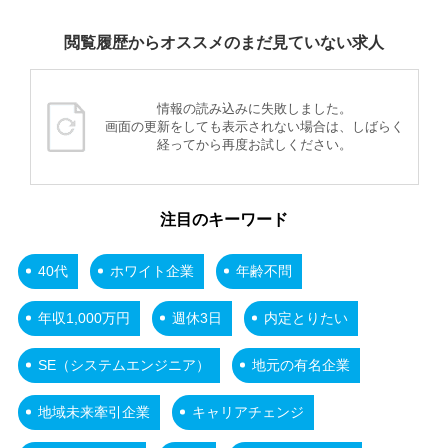
閲覧履歴からオススメのまだ見ていない求人
情報の読み込みに失敗しました。
画面の更新をしても表示されない場合は、しばらく
経ってから再度お試しください。
注目のキーワード
40代
ホワイト企業
年齢不問
年収1,000万円
週休3日
内定とりたい
SE（システムエンジニア）
地元の有名企業
地域未来牽引企業
キャリアチェンジ