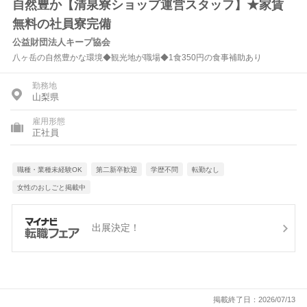
自然豊か【清泉寮ショップ運営スタッフ】★家賃
無料の社員寮完備
公益財団法人キープ協会
八ヶ岳の自然豊かな環境◆観光地が職場◆1食350円の食事補助あり
勤務地
山梨県
雇用形態
正社員
職種・業種未経験OK
第二新卒歓迎
学歴不問
転勤なし
女性のおしごと掲載中
出展決定！
掲載終了日：2026/07/13