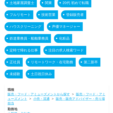
土地家屋調査士
関東
20代 初めて転職
フルリモート
技術営業
登録販売者
ハウスクリーニング
声優マネージャー
鉄道乗務員・船舶乗務員
化粧品
定時で帰れる仕事
注目の求人検索ワード
正社員
リモートワーク・在宅勤務
第二新卒
未経験
土日祝日休み
職種
販売・フード・アミューズメントから探す
>
販売・フード・アミ
ューズメント
>
小売・流通
>
販売・販売アドバイザー・売り場
担当
勤務地