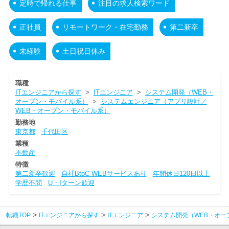
定時で帰れる仕事
注目の求人検索ワード
正社員
リモートワーク・在宅勤務
第二新卒
未経験
土日祝日休み
職種
ITエンジニアから探す
>
ITエンジニア
>
システム開発（WEB・
オープン・モバイル系）
>
システムエンジニア（アプリ設計／
WEB・オープン・モバイル系）
勤務地
東京都
千代田区
業種
不動産
特徴
第二新卒歓迎
自社BtoC WEBサービスあり
年間休日120日以上
学歴不問
U・Iターン歓迎
転職TOP
ITエンジニアから探す
ITエンジニア
システム開発（WEB・オー