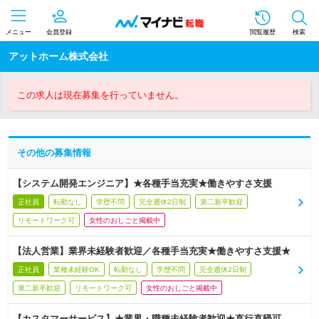
メニュー
会員登録
閲覧履歴
検索
アットホーム株式会社
この求人は現在募集を行っていません。
その他の募集情報
【システム開発エンジニア】★各種手当充実★働きやすさ支援
正社員
転勤なし
学歴不問
完全週休2日制
第二新卒歓迎
リモートワーク可
女性のおしごと掲載中
【法人営業】業界未経験者歓迎／各種手当充実★働きやすさ支援★
正社員
業種未経験OK
転勤なし
学歴不問
完全週休2日制
第二新卒歓迎
リモートワーク可
女性のおしごと掲載中
【カスタマーサービス】★業界・職種未経験者歓迎★直行直帰可