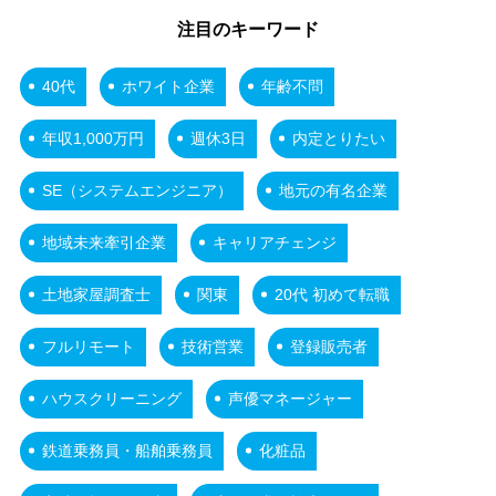
注目のキーワード
40代
ホワイト企業
年齢不問
年収1,000万円
週休3日
内定とりたい
SE（システムエンジニア）
地元の有名企業
地域未来牽引企業
キャリアチェンジ
土地家屋調査士
関東
20代 初めて転職
フルリモート
技術営業
登録販売者
ハウスクリーニング
声優マネージャー
鉄道乗務員・船舶乗務員
化粧品