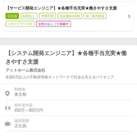
【サービス開発エンジニア】★各種手当充実★働きやすさ支援
正社員
転勤なし
学歴不問
完全週休2日制
第二新卒歓迎
リモートワーク可
女性のおしごと掲載中
【システム開発エンジニア】★各種手当充実★働
きやすさ支援
アットホーム株式会社
全国6万以上の不動産情報ネットワークで社会を支えるパイオニア
勤務地
東京都
初年度年収
450万～800万円
雇用形態
正社員