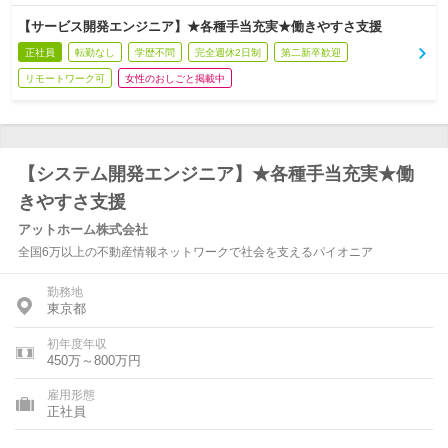
【サービス開発エンジニア】★各種手当充実★働きやすさ支援
正社員
転勤なし
学歴不問
完全週休2日制
第二新卒歓迎
リモートワーク可
女性のおしごと掲載中
【システム開発エンジニア】★各種手当充実★働
きやすさ支援
アットホーム株式会社
全国6万以上の不動産情報ネットワークで社会を支えるパイオニア
勤務地
東京都
初年度年収
450万～800万円
雇用形態
正社員