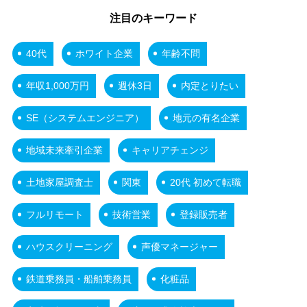
注目のキーワード
40代
ホワイト企業
年齢不問
年収1,000万円
週休3日
内定とりたい
SE（システムエンジニア）
地元の有名企業
地域未来牽引企業
キャリアチェンジ
土地家屋調査士
関東
20代 初めて転職
フルリモート
技術営業
登録販売者
ハウスクリーニング
声優マネージャー
鉄道乗務員・船舶乗務員
化粧品