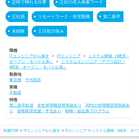
定時で帰れる仕事
注目の求人検索ワード
正社員
リモートワーク・在宅勤務
第二新卒
未経験
土日祝日休み
職種
ITエンジニアから探す
>
ITエンジニア
>
システム開発（WEB・
オープン・モバイル系）
>
システムエンジニア（アプリ設計／
WEB・オープン・モバイル系）
勤務地
東京都
千代田区
業種
不動産
特徴
第二新卒歓迎
女性管理職登用実績あり
20代の管理職登用実績あ
り
資格取得支援・手当あり
制御・組込系プログラム
転職TOP
ITエンジニアから探す
ITエンジニア
システム開発（WEB・オー