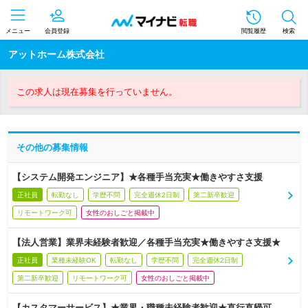
メニュー
会員登録
閲覧履歴
検索
アットホーム株式会社
この求人は現在募集を行っていません。
その他の募集情報
【システム開発エンジニア】★各種手当充実★働きやすさ支援
正社員
転勤なし
学歴不問
完全週休2日制
第二新卒歓迎
リモートワーク可
女性のおしごと掲載中
【法人営業】業界未経験者歓迎／各種手当充実★働きやすさ支援★
正社員
業種未経験OK
転勤なし
学歴不問
完全週休2日制
第二新卒歓迎
リモートワーク可
女性のおしごと掲載中
【カスタマーサービス】★業界・職種未経験者歓迎★直行直帰可