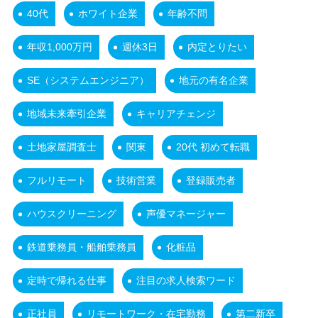
40代
ホワイト企業
年齢不問
年収1,000万円
週休3日
内定とりたい
SE（システムエンジニア）
地元の有名企業
地域未来牽引企業
キャリアチェンジ
土地家屋調査士
関東
20代 初めて転職
フルリモート
技術営業
登録販売者
ハウスクリーニング
声優マネージャー
鉄道乗務員・船舶乗務員
化粧品
定時で帰れる仕事
注目の求人検索ワード
正社員
リモートワーク・在宅勤務
第二新卒