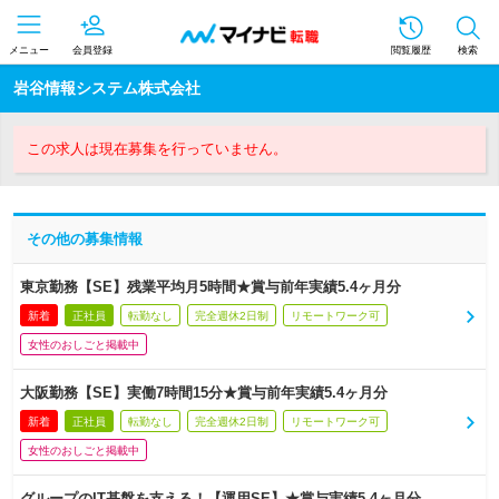
メニュー
会員登録
閲覧履歴
検索
岩谷情報システム株式会社
この求人は現在募集を行っていません。
その他の募集情報
東京勤務【SE】残業平均月5時間★賞与前年実績5.4ヶ月分
新着
正社員
転勤なし
完全週休2日制
リモートワーク可
女性のおしごと掲載中
大阪勤務【SE】実働7時間15分★賞与前年実績5.4ヶ月分
新着
正社員
転勤なし
完全週休2日制
リモートワーク可
女性のおしごと掲載中
グループのIT基盤を支える！【運用SE】★賞与実績5.4ヶ月分