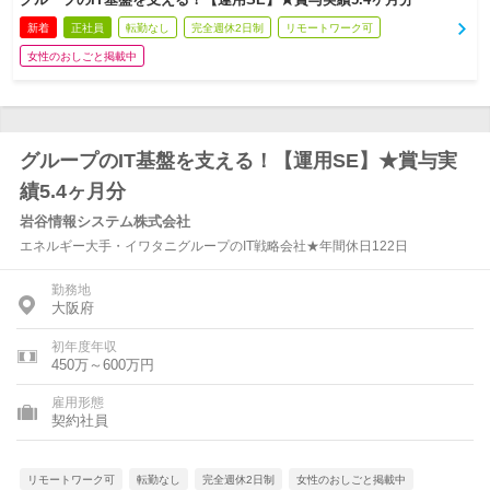
新着
正社員
転勤なし
完全週休2日制
リモートワーク可
女性のおしごと掲載中
グループのIT基盤を支える！【運用SE】★賞与実
績5.4ヶ月分
岩谷情報システム株式会社
エネルギー大手・イワタニグループのIT戦略会社★年間休日122日
勤務地
大阪府
初年度年収
450万～600万円
雇用形態
契約社員
リモートワーク可
転勤なし
完全週休2日制
女性のおしごと掲載中