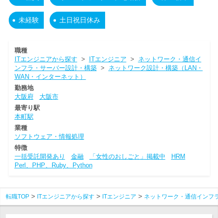
未経験
土日祝日休み
職種
ITエンジニアから探す
>
ITエンジニア
>
ネットワーク・通信イ
ンフラ・サーバー設計・構築
>
ネットワーク設計・構築（LAN・
WAN・インターネット）
勤務地
大阪府
大阪市
最寄り駅
本町駅
業種
ソフトウェア・情報処理
特徴
一括受託開発あり
金融
「女性のおしごと」掲載中
HRM
Perl、PHP、Ruby、Python
転職TOP
ITエンジニアから探す
ITエンジニア
ネットワーク・通信インフ