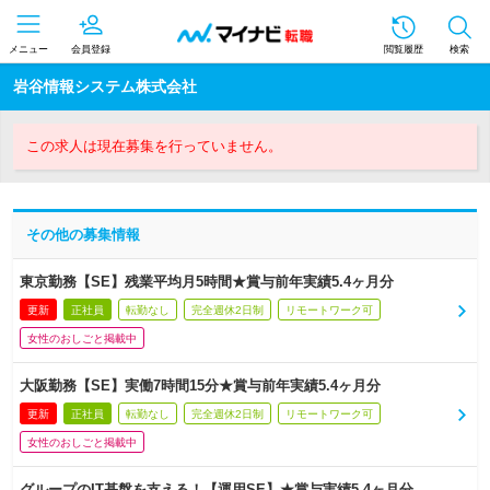
メニュー
会員登録
閲覧履歴
検索
岩谷情報システム株式会社
この求人は現在募集を行っていません。
その他の募集情報
東京勤務【SE】残業平均月5時間★賞与前年実績5.4ヶ月分
更新
正社員
転勤なし
完全週休2日制
リモートワーク可
女性のおしごと掲載中
大阪勤務【SE】実働7時間15分★賞与前年実績5.4ヶ月分
更新
正社員
転勤なし
完全週休2日制
リモートワーク可
女性のおしごと掲載中
グループのIT基盤を支える！【運用SE】★賞与実績5.4ヶ月分