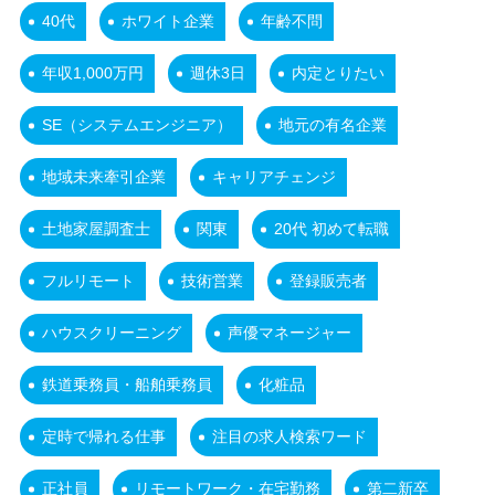
40代
ホワイト企業
年齢不問
年収1,000万円
週休3日
内定とりたい
SE（システムエンジニア）
地元の有名企業
地域未来牽引企業
キャリアチェンジ
土地家屋調査士
関東
20代 初めて転職
フルリモート
技術営業
登録販売者
ハウスクリーニング
声優マネージャー
鉄道乗務員・船舶乗務員
化粧品
定時で帰れる仕事
注目の求人検索ワード
正社員
リモートワーク・在宅勤務
第二新卒