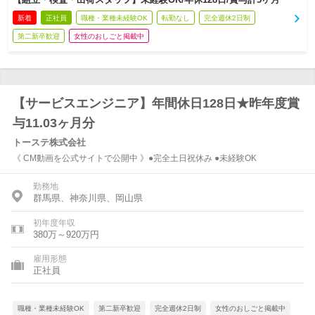
新着
正社員
職種・業種未経験OK
転勤なし
完全週休2日制
第二新卒歓迎
女性のおしごと掲載中
【サービスエンジニア】年間休日128日★昨年度賞
与11.03ヶ月分
トーステ株式会社
《 CM動画を公式サイトで公開中 》●完全土日祝休み ●未経験OK
勤務地
群馬県、神奈川県、岡山県
初年度年収
380万～920万円
雇用形態
正社員
職種・業種未経験OK
第二新卒歓迎
完全週休2日制
女性のおしごと掲載中