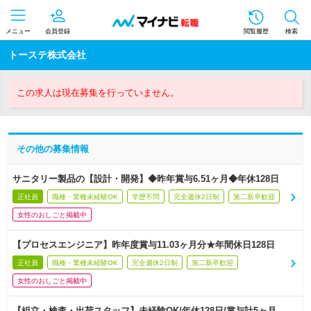
メニュー
会員登録
閲覧履歴
検索
トーステ株式会社
この求人は現在募集を行っていません。
その他の募集情報
サニタリー製品の【設計・開発】◆昨年賞与6.51ヶ月◆年休128日
正社員
職種・業種未経験OK
学歴不問
完全週休2日制
第二新卒歓迎
女性のおしごと掲載中
【プロセスエンジニア】昨年度賞与11.03ヶ月分★年間休日128日
正社員
職種・業種未経験OK
完全週休2日制
第二新卒歓迎
女性のおしごと掲載中
【組立・検査・出荷スタッフ】未経験OK/年休128日/賞与計5ヶ月