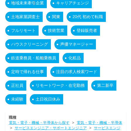
地域未来牽引企業
キャリアチェンジ
土地家屋調査士
関東
20代 初めて転職
フルリモート
技術営業
登録販売者
ハウスクリーニング
声優マネージャー
鉄道乗務員・船舶乗務員
化粧品
定時で帰れる仕事
注目の求人検索ワード
正社員
リモートワーク・在宅勤務
第二新卒
未経験
土日祝日休み
職種
電気・電子・機械・半導体から探す
>
電気・電子・機械・半導体
>
サービスエンジニア・サポートエンジニア
>
サービスエンジ