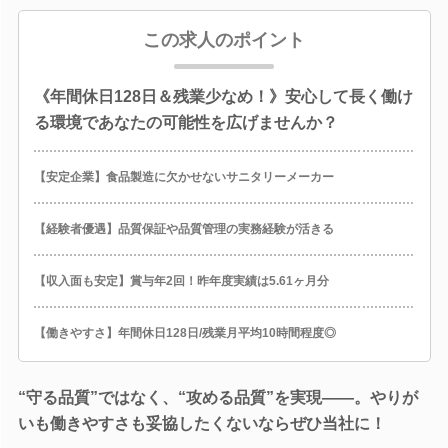
この求人のポイント
《年間休日128日＆残業少なめ！》安心して長く働け
る環境であなたの可能性を広げませんか？
【安定企業】食品製造に欠かせないサニタリーメーカー
【経験者優遇】品質保証や品質管理の実務経験が活きる
【収入面も安定】賞与年2回！昨年度実績は5.61ヶ月分
【働きやすさ】年間休日128日/残業月平均10時間程度◎
“守る品質”ではなく、“攻める品質”を実現――。やりが
いも働きやすさも妥協したくないならぜひ当社に！