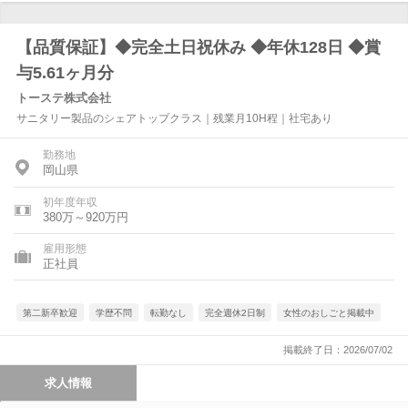
【品質保証】◆完全土日祝休み ◆年休128日 ◆賞
与5.61ヶ月分
トーステ株式会社
サニタリー製品のシェアトップクラス｜残業月10H程｜社宅あり
勤務地
岡山県
初年度年収
380万～920万円
雇用形態
正社員
第二新卒歓迎
学歴不問
転勤なし
完全週休2日制
女性のおしごと掲載中
掲載終了日：2026/07/02
求人情報