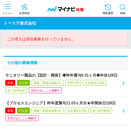
メニュー
会員登録
閲覧履歴
検索
トーステ株式会社
この求人は現在募集を行っていません。
その他の募集情報
サニタリー製品の【設計・開発】◆昨年賞与6.51ヶ月◆年休128日
新着
正社員
職種・業種未経験OK
学歴不問
完全週休2日制
第二新卒歓迎
女性のおしごと掲載中
【プロセスエンジニア】昨年度賞与11.03ヶ月分★年間休日128日
新着
正社員
職種・業種未経験OK
完全週休2日制
第二新卒歓迎
女性のおしごと掲載中