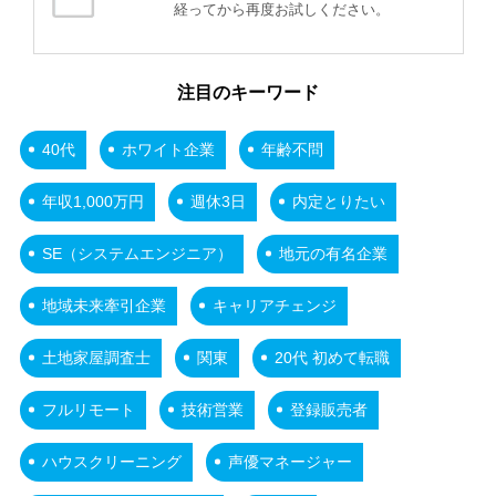
経ってから再度お試しください。
注目のキーワード
40代
ホワイト企業
年齢不問
年収1,000万円
週休3日
内定とりたい
SE（システムエンジニア）
地元の有名企業
地域未来牽引企業
キャリアチェンジ
土地家屋調査士
関東
20代 初めて転職
フルリモート
技術営業
登録販売者
ハウスクリーニング
声優マネージャー