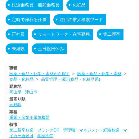
鉄道乗務員・船舶乗務員
化粧品
定時で帰れる仕事
注目の求人検索ワード
正社員
リモートワーク・在宅勤務
第二新卒
未経験
土日祝日休み
職種
医薬・食品・化学・素材から探す
>
医薬・食品・化学・素材
>
食品・化粧品
>
品質管理・保証(食品・化粧品系)
勤務地
岡山県
津山市
最寄り駅
高野駅
業種
重電・産業用電気機器
特徴
第二新卒歓迎
ブランクOK
管理職・マネジメント経験歓迎
マ
イカー通勤可
学歴不問