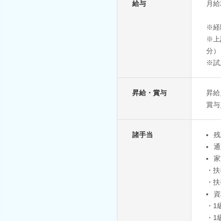
給与
月給2
※経
※上
分）
※試
昇給・賞与
昇給
賞与
諸手当
残
通
家
・扶
・扶
資
・1
・1