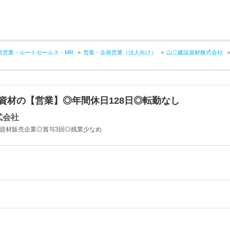
店営業・ルートセールス・MR
営業・企画営業（法人向け）
山二建設資材株式会社
資材の【営業】◎年間休日128日◎転勤なし
式会社
設資材販売企業◎賞与3回◎残業少なめ