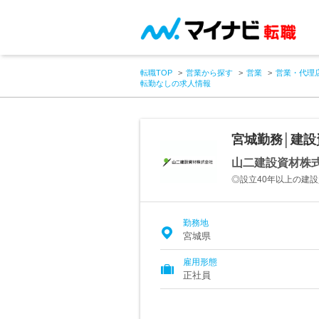
転職TOP
営業から探す
営業
営業・代理
転勤なしの求人情報
宮城勤務│建設
山二建設資材株
◎設立40年以上の建
勤務地
宮城県
雇用形態
正社員