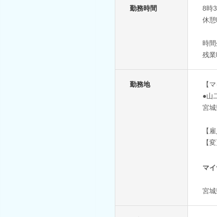
勤務時間
8時
休憩
時間
残業
勤務地
【マ
●山
宮城
【雇
【変
マイ
宮城