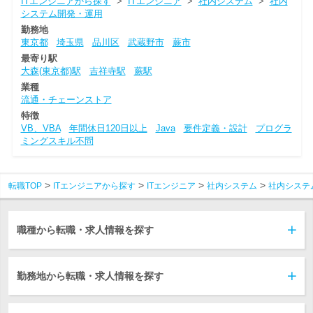
ITエンジニアから探す
>
ITエンジニア
>
社内システム
>
社内
システム開発・運用
勤務地
東京都
埼玉県
品川区
武蔵野市
蕨市
最寄り駅
大森(東京都)駅
吉祥寺駅
蕨駅
業種
流通・チェーンストア
特徴
VB、VBA
年間休日120日以上
Java
要件定義・設計
プログラ
ミングスキル不問
転職TOP
ITエンジニアから探す
ITエンジニア
社内システム
社内システ
職種から転職・求人情報を探す
勤務地から転職・求人情報を探す