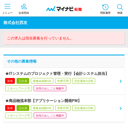
メニュー
会員登録
閲覧履歴
検索
株式会社西友
この求人は現在募集を行っていません。
その他の募集情報
★ITシステムのプロジェクト管理・実行【会計システム担当】
新着
正社員
業種未経験OK
学歴不問
完全週休2日制
リモートワーク可
女性のおしごと掲載中
★商品物流本部【アプリケーション開発PM】
新着
正社員
業種未経験OK
学歴不問
完全週休2日制
リモートワーク可
女性のおしごと掲載中