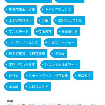
地域未来牽引企業
キャリアチェンジ
土地家屋調査士
関東
20代 初めて転職
フルリモート
技術営業
登録販売者
ハウスクリーニング
声優マネージャー
鉄道乗務員・船舶乗務員
化粧品
定時で帰れる仕事
注目の求人検索ワード
正社員
リモートワーク・在宅勤務
第二新卒
未経験
土日祝日休み
職種