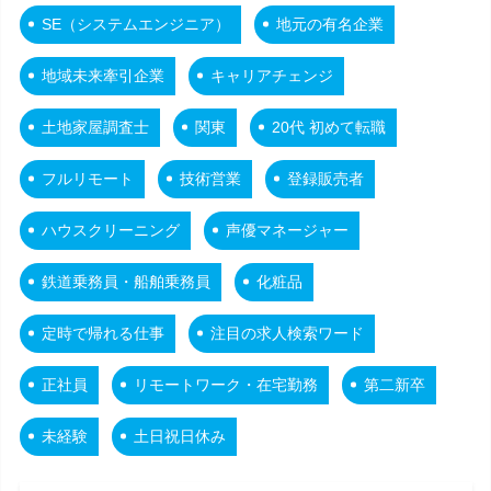
SE（システムエンジニア）
地元の有名企業
地域未来牽引企業
キャリアチェンジ
土地家屋調査士
関東
20代 初めて転職
フルリモート
技術営業
登録販売者
ハウスクリーニング
声優マネージャー
鉄道乗務員・船舶乗務員
化粧品
定時で帰れる仕事
注目の求人検索ワード
正社員
リモートワーク・在宅勤務
第二新卒
未経験
土日祝日休み