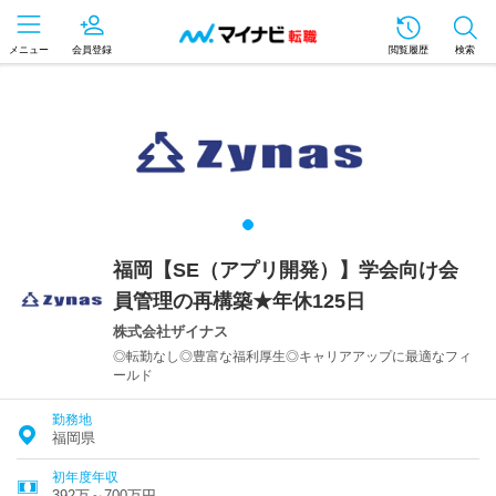
メニュー
会員登録
閲覧履歴
検索
福岡【SE（アプリ開発）】学会向け会
員管理の再構築★年休125日
株式会社ザイナス
◎転勤なし◎豊富な福利厚生◎キャリアアップに最適なフィ
ールド
勤務地
福岡県
初年度年収
392万～700万円