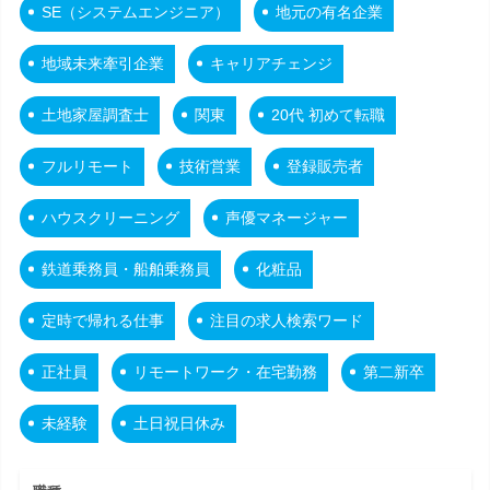
SE（システムエンジニア）
地元の有名企業
地域未来牽引企業
キャリアチェンジ
土地家屋調査士
関東
20代 初めて転職
フルリモート
技術営業
登録販売者
ハウスクリーニング
声優マネージャー
鉄道乗務員・船舶乗務員
化粧品
定時で帰れる仕事
注目の求人検索ワード
正社員
リモートワーク・在宅勤務
第二新卒
未経験
土日祝日休み