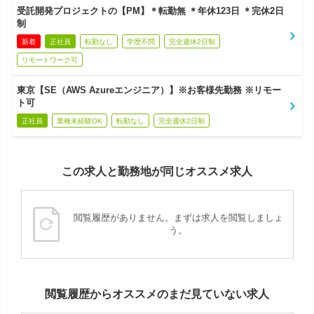
受託開発プロジェクトの【PM】＊転勤無 ＊年休123日 ＊完休2日
制
新着
正社員
転勤なし
学歴不問
完全週休2日制
リモートワーク可
東京【SE（AWS Azureエンジニア）】※お客様先勤務 ※リモー
ト可
正社員
業種未経験OK
転勤なし
完全週休2日制
この求人と勤務地が同じオススメ求人
閲覧履歴がありません。まずは求人を閲覧しましょ
う。
閲覧履歴からオススメのまだ見ていない求人