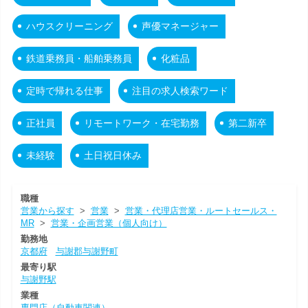
ハウスクリーニング
声優マネージャー
鉄道乗務員・船舶乗務員
化粧品
定時で帰れる仕事
注目の求人検索ワード
正社員
リモートワーク・在宅勤務
第二新卒
未経験
土日祝日休み
職種
営業から探す
>
営業
>
営業・代理店営業・ルートセールス・
MR
>
営業・企画営業（個人向け）
勤務地
京都府
与謝郡与謝野町
最寄り駅
与謝野駅
業種
専門店（自動車関連）