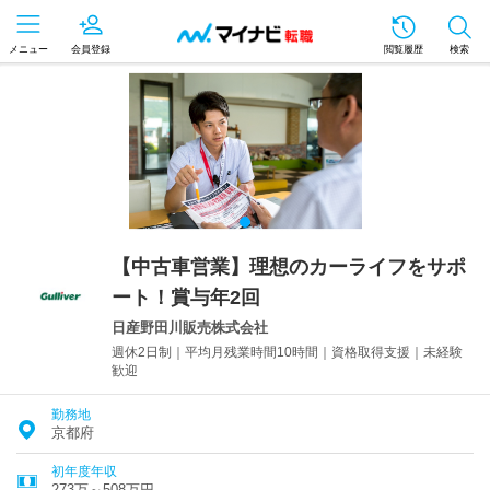
メニュー
会員登録
閲覧履歴
検索
【中古車営業】理想のカーライフをサポ
ート！賞与年2回
日産野田川販売株式会社
週休2日制｜平均月残業時間10時間｜資格取得支援｜未経験
歓迎
勤務地
京都府
初年度年収
273万～508万円