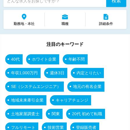
検索
どんな求人をお探しですか？
勤務地・本社
職種
詳細条件
注目のキーワード
40代
ホワイト企業
年齢不問
年収1,000万円
週休3日
内定とりたい
SE（システムエンジニア）
地元の有名企業
地域未来牽引企業
キャリアチェンジ
土地家屋調査士
関東
20代 初めて転職
フルリモート
技術営業
登録販売者