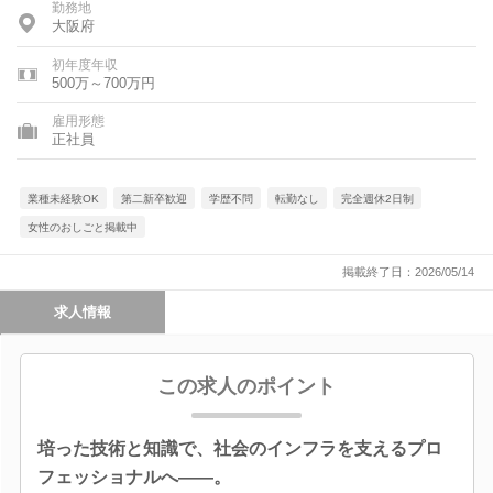
勤務地
大阪府
初年度年収
500万～700万円
雇用形態
正社員
業種未経験OK
第二新卒歓迎
学歴不問
転勤なし
完全週休2日制
女性のおしごと掲載中
掲載終了日：2026/05/14
求人情報
この求人のポイント
培った技術と知識で、社会のインフラを支えるプロ
フェッショナルへ――。