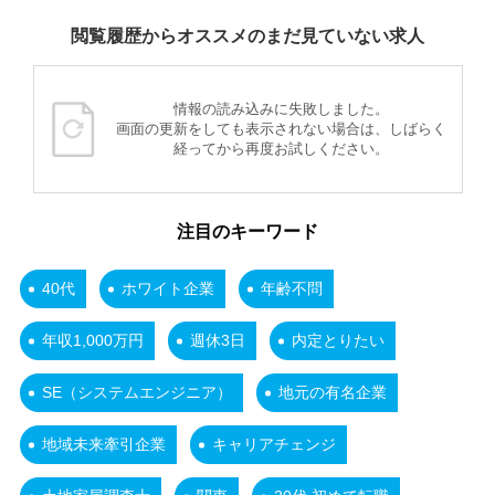
閲覧履歴からオススメのまだ見ていない求人
情報の読み込みに失敗しました。
画面の更新をしても表示されない場合は、しばらく
経ってから再度お試しください。
注目のキーワード
40代
ホワイト企業
年齢不問
年収1,000万円
週休3日
内定とりたい
SE（システムエンジニア）
地元の有名企業
地域未来牽引企業
キャリアチェンジ