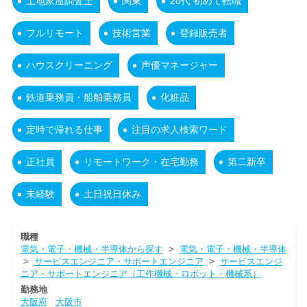
土地家屋調査士
関東
20代 初めて転職
フルリモート
技術営業
登録販売者
ハウスクリーニング
声優マネージャー
鉄道乗務員・船舶乗務員
化粧品
定時で帰れる仕事
注目の求人検索ワード
正社員
リモートワーク・在宅勤務
第二新卒
未経験
土日祝日休み
職種
電気・電子・機械・半導体から探す
>
電気・電子・機械・半導体
>
サービスエンジニア・サポートエンジニア
>
サービスエンジ
ニア・サポートエンジニア（工作機械・ロボット・機械系）
勤務地
大阪府
大阪市