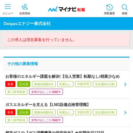
メニュー
会員登録
閲覧履歴
検索
Daigasエナジー株式会社
この求人は現在募集を行っていません。
その他の募集情報
お客様のエネルギー課題を解決!【法人営業】転勤なし/残業少なめ
新着
正社員
業種未経験OK
転勤なし
学歴不問
完全週休2日制
第二新卒歓迎
女性のおしごと掲載中
ガスエネルギーを支える【LNG設備点検管理職】
新着
正社員
業種未経験OK
転勤なし
学歴不問
完全週休2日制
第二新卒歓迎
女性のおしごと掲載中
都市ガスの【ガス消費機器の保安担当】★年間休日122日