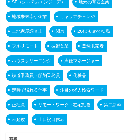
SE（システムエンジニア）
地元の有名企業
地域未来牽引企業
キャリアチェンジ
土地家屋調査士
関東
20代 初めて転職
フルリモート
技術営業
登録販売者
ハウスクリーニング
声優マネージャー
鉄道乗務員・船舶乗務員
化粧品
定時で帰れる仕事
注目の求人検索ワード
正社員
リモートワーク・在宅勤務
第二新卒
未経験
土日祝日休み
職種