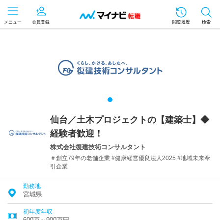
メニュー
会員登録
閲覧履歴
検索
仙台／土木プロジェクトの【建築士】◆
経験者歓迎！
株式会社復建技術コンサルタント
＃創立79年の老舗企業 #健康経営優良法人2025 #地域未来牽
引企業
勤務地
宮城県
初年度年収
600万～900万円