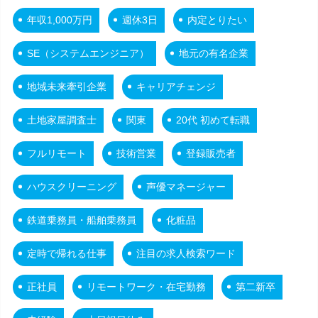
年収1,000万円
週休3日
内定とりたい
SE（システムエンジニア）
地元の有名企業
地域未来牽引企業
キャリアチェンジ
土地家屋調査士
関東
20代 初めて転職
フルリモート
技術営業
登録販売者
ハウスクリーニング
声優マネージャー
鉄道乗務員・船舶乗務員
化粧品
定時で帰れる仕事
注目の求人検索ワード
正社員
リモートワーク・在宅勤務
第二新卒