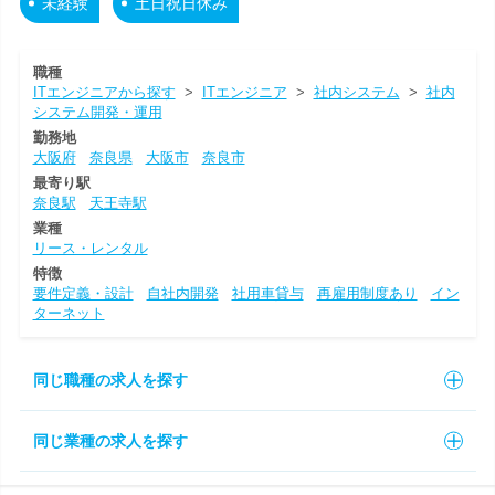
未経験
土日祝日休み
職種
ITエンジニアから探す
>
ITエンジニア
>
社内システム
>
社内
システム開発・運用
勤務地
大阪府
奈良県
大阪市
奈良市
最寄り駅
奈良駅
天王寺駅
業種
リース・レンタル
特徴
要件定義・設計
自社内開発
社用車貸与
再雇用制度あり
イン
ターネット
同じ職種の求人を探す
同じ業種の求人を探す