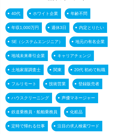
40代
ホワイト企業
年齢不問
年収1,000万円
週休3日
内定とりたい
SE（システムエンジニア）
地元の有名企業
地域未来牽引企業
キャリアチェンジ
土地家屋調査士
関東
20代 初めて転職
フルリモート
技術営業
登録販売者
ハウスクリーニング
声優マネージャー
鉄道乗務員・船舶乗務員
化粧品
定時で帰れる仕事
注目の求人検索ワード