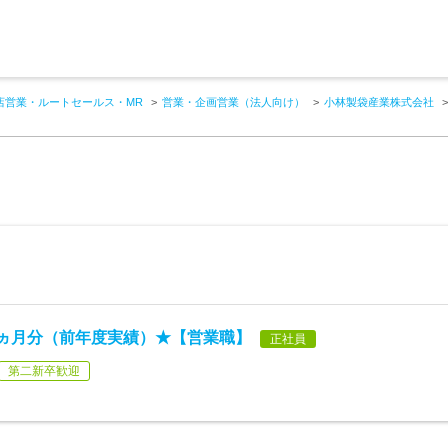
店営業・ルートセールス・MR
営業・企画営業（法人向け）
小林製袋産業株式会社
82ヵ月分（前年度実績）★【営業職】
正社員
第二新卒歓迎