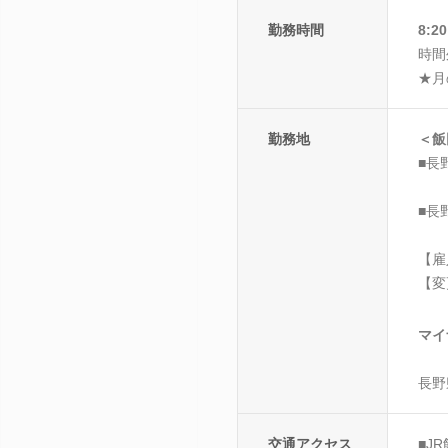
勤務時間
8:2
時間
★月
勤務地
＜飯
■長
■長
【雇
【変
マイ
長野
交通アクセス
■J