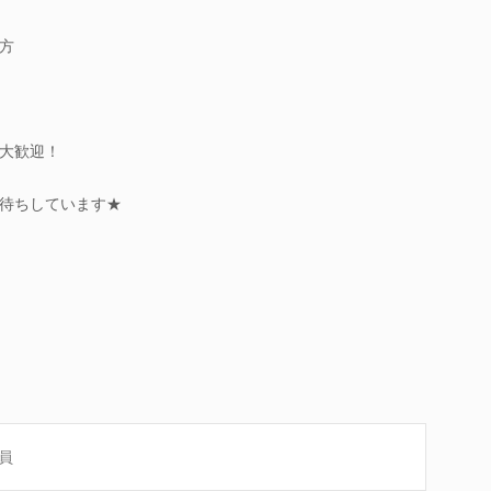
方
大歓迎！
待ちしています★
員