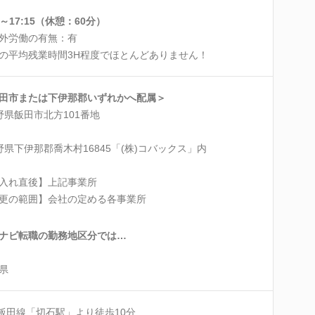
0～17:15（休憩：60分）
外労働の有無：有
の平均残業時間3H程度でほとんどありません！
田市または下伊那郡いずれかへ配属＞
野県飯田市北方101番地
野県下伊那郡喬木村16845「(株)コバックス」内
入れ直後】上記事業所
更の範囲】会社の定める各事業所
ナビ転職の勤務地区分では…
県
R飯田線「切石駅」より徒歩10分