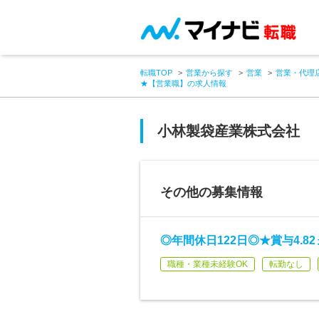
転職TOP
営業から探す
営業
営業・代理
★【営業職】の求人情報
小林製袋産業株式会社
その他の募集情報
◎年間休日122日◎★賞与4.
職種・業種未経験OK
転勤なし