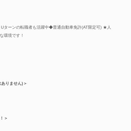
Uターンの転職者も活躍中◆普通自動車免許(AT限定可) ★人
な環境です！
はありません)＞
！＞