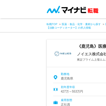
転職TOP
医薬・食品・化学・素材から探す
【治験コーディネーター】の求人情報
《鹿児島》医
ノイエス株式会
東証プライム上場エム
勤務地
鹿児島県
初年度年収
427万～553万円
雇用形態
正社員