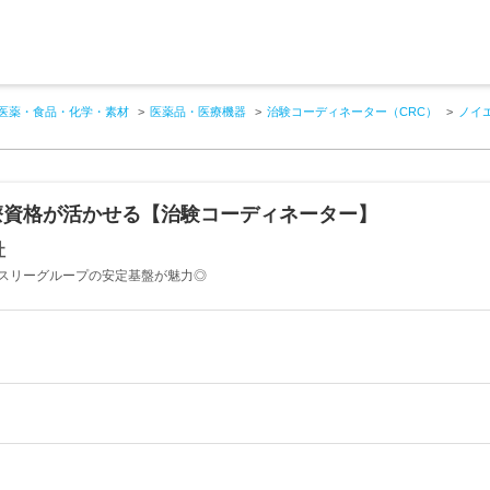
医薬・食品・化学・素材
医薬品・医療機器
治験コーディネーター（CRC）
ノイ
療資格が活かせる【治験コーディネーター】
社
スリーグループの安定基盤が魅力◎