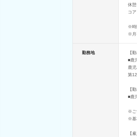
休憩
コアタ
※時
※月
勤務地
【勤
■鹿
鹿児
第1
【勤
■鹿
※ご
※基
【雇