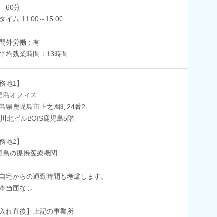
 60分
イム:11:00～15:00
間外労働：有
平均残業時間：13時間
務地1】
児島オフィス
島県鹿児島市上之園町24番2
2川北ビルBOIS鹿児島5階
務地2】
児島の提携医療機関
自宅からの通勤時間も考慮します。
本当面なし
入れ直後】上記の事業所