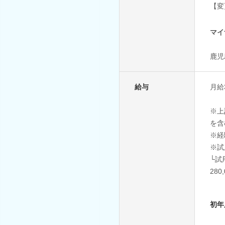
【変
マイ
鹿児
給与
月給
※上
を含
※経
※試
└試
28
初年