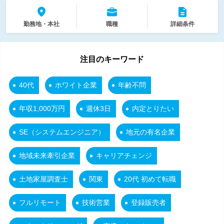
勤務地・本社
職種
詳細条件
注目のキーワード
40代
ホワイト企業
年齢不問
年収1,000万円
週休3日
内定とりたい
SE（システムエンジニア）
地元の有名企業
地域未来牽引企業
キャリアチェンジ
土地家屋調査士
関東
20代 初めて転職
フルリモート
技術営業
登録販売者