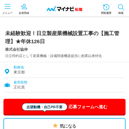
メニュー
会員登録
閲覧履歴
検索
未経験歓迎！日立製産業機械設置工事の【施工管
理】★年休126日
株式会社協伸
日立特約店として産業機械・設備関連機器提供に創業以来特化
勤務地
東京都
雇用形態
正社員
応募フォームへ進む
志望動機・自己PR不要
気になる