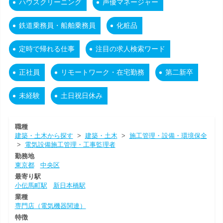
ハウスクリーニング
声優マネージャー
鉄道乗務員・船舶乗務員
化粧品
定時で帰れる仕事
注目の求人検索ワード
正社員
リモートワーク・在宅勤務
第二新卒
未経験
土日祝日休み
職種
建築・土木から探す
>
建築・土木
>
施工管理・設備・環境保全
>
電気設備施工管理・工事監理者
勤務地
東京都
中央区
最寄り駅
小伝馬町駅
新日本橋駅
業種
専門店（電気機器関連）
特徴