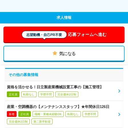
求人情報
応募フォームへ進む
志望動機・自己PR不要
気になる
その他の募集情報
資格を活かせる！日立製産業機械設置工事の【施工管理】
正社員
転勤なし
学歴不問
完全週休2日制
産業・空調機器の【メンテナンススタッフ】★年間休日126日
新着
正社員
職種・業種未経験OK
転勤なし
学歴不問
完全週休2日制
第二新卒歓迎