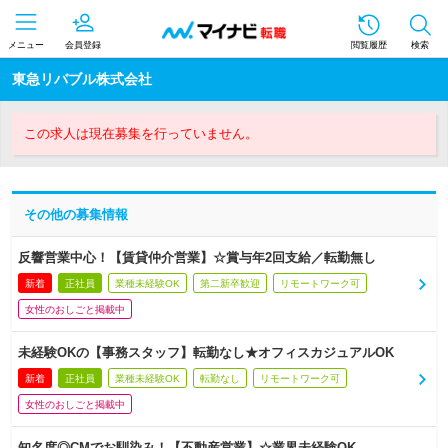
メニュー
会員登録
閲覧履歴
検索
東急リバブル株式会社
この求人は現在募集を行っていません。
その他の募集情報
反響営業中心！【賃貸仲介営業】☆賞与年2回支給／転勤無し
新着
正社員
業種未経験OK
第二新卒歓迎
リモートワーク可
女性のおしごと掲載中
未経験OKの【事務スタッフ】転勤なし★オフィスカジュアルOK
新着
正社員
業種未経験OK
転勤なし
リモートワーク可
女性のおしごと掲載中
知名度◎CMでお馴染み！【不動産営業】☆業界未経験OK