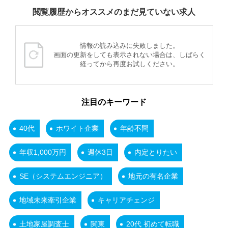
閲覧履歴からオススメのまだ見ていない求人
情報の読み込みに失敗しました。
画面の更新をしても表示されない場合は、しばらく
経ってから再度お試しください。
注目のキーワード
40代
ホワイト企業
年齢不問
年収1,000万円
週休3日
内定とりたい
SE（システムエンジニア）
地元の有名企業
地域未来牽引企業
キャリアチェンジ
土地家屋調査士
関東
20代 初めて転職