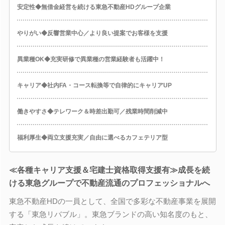
安定性◆無借金経営を続ける東急不動産HDグループ企業
やりがい◆反響営業中心／より良い提案でお客様を支援
異業種OK◆充実研修で異業種の営業経験者も活躍中！
キャリア◆社内FA・コース転換等で自律的にキャリアUP
働きやすさ◆テレワーク＆時差出勤可／残業時間削減中
福利厚生◆両立支援充実／自由に選べるカフェテリア型
≪各種キャリア支援＆宅建士資格取得支援有≫成長を続
ける東急グループで不動産流通のプロフェッショナルへ
東急不動産HDの一員として、全国で多彩な不動産事業を展開
する「東急リバブル」。東急ブランドの高い知名度のもと、