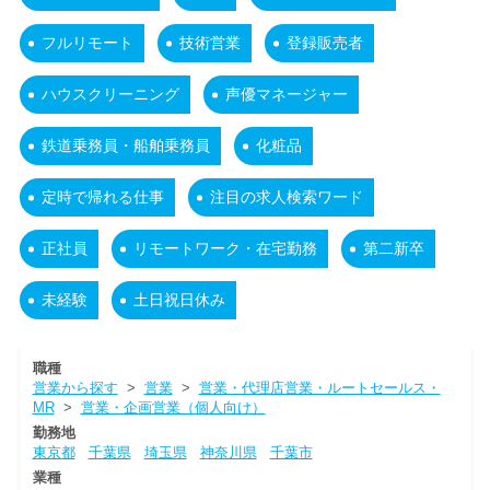
フルリモート
技術営業
登録販売者
ハウスクリーニング
声優マネージャー
鉄道乗務員・船舶乗務員
化粧品
定時で帰れる仕事
注目の求人検索ワード
正社員
リモートワーク・在宅勤務
第二新卒
未経験
土日祝日休み
職種
営業から探す
>
営業
>
営業・代理店営業・ルートセールス・
MR
>
営業・企画営業（個人向け）
勤務地
東京都
千葉県
埼玉県
神奈川県
千葉市
業種