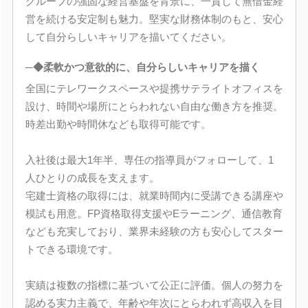
グループの強固な経営基盤を背景に、一貫して無借金経
営を続ける安定制も魅力。堅実な財務体制のもと、安心
して自分らしいキャリアを描いてください。
─◆柔軟かつ意欲的に、自分らしいキャリアを描く
全国にテレワークスペースや提携サテライトオフィスを
設け、時間や場所にとらわれない自由な働き方を推奨。
時差出勤や時間休なども取得可能です。
入社後は最大1年半、専任の指導員がフォローして、1
人ひとりの成長を支えます。
宅建士資格の取得には、就業時間内に受講できる講座や
模試も用意。FP資格取得支援やEラーニング、通信教育
なども充実しており、業界未経験の方も安心してスター
トできる環境です。
実績は複数の指標に基づいて公正に評価。個人の努力を
認める実力主義で、年齢や年次にとらわれず高収入を目