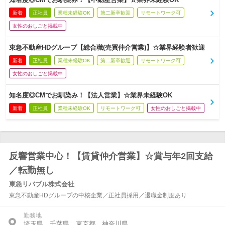
新着
正社員
業種未経験OK
第二新卒歓迎
リモートワーク可
女性のおしごと掲載中
東急不動産HDグループ【総合職(売買仲介営業)】☆業界経験者歓迎
新着
正社員
業種未経験OK
第二新卒歓迎
リモートワーク可
女性のおしごと掲載中
知名度◎CMでお馴染み！【法人営業】☆業界未経験OK
新着
正社員
業種未経験OK
リモートワーク可
女性のおしごと掲載中
反響営業中心！【賃貸仲介営業】☆賞与年2回支給
／転勤無し
東急リバブル株式会社
東急不動産HDグループの中核企業／正社員採用／退職金制度あり
勤務地
埼玉県、千葉県、東京都、神奈川県