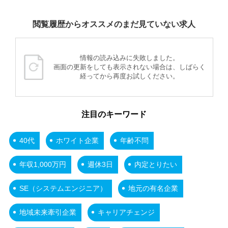
閲覧履歴からオススメのまだ見ていない求人
情報の読み込みに失敗しました。
画面の更新をしても表示されない場合は、しばらく
経ってから再度お試しください。
注目のキーワード
40代
ホワイト企業
年齢不問
年収1,000万円
週休3日
内定とりたい
SE（システムエンジニア）
地元の有名企業
地域未来牽引企業
キャリアチェンジ