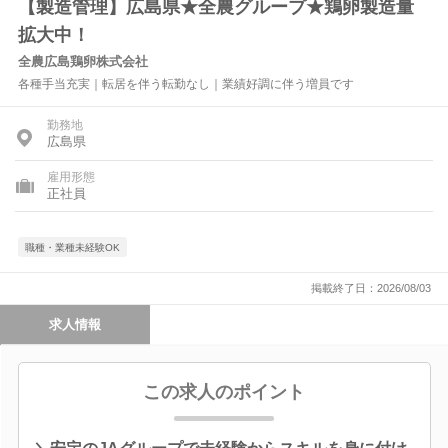
【製造管理】広島県★全農グループ★鶏卵製造量
拡大中！
全農広島鶏卵株式会社
各種手当充実｜転居を伴う転勤なし｜業績好調に伴う増員です
勤務地
広島県
雇用形態
正社員
職種・業種未経験OK
掲載終了日：2026/08/03
求人情報
この求人のポイント