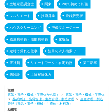
土地家屋調査士
関東
20代 初めて転職
フルリモート
技術営業
登録販売者
ハウスクリーニング
声優マネージャー
鉄道乗務員・船舶乗務員
化粧品
定時で帰れる仕事
注目の求人検索ワード
正社員
リモートワーク・在宅勤務
第二新卒
未経験
土日祝日休み
職種
電気・電子・機械・半導体から探す
>
電気・電子・機械・半導体
>
品質保証・品質管理・生産管理・製造管理
>
生産管理・製造
管理（電気・電子・機械・半導体・材料系）
勤務地