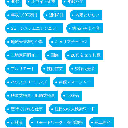
40代
ホワイト企業
年齢不問
年収1,000万円
週休3日
内定とりたい
SE（システムエンジニア）
地元の有名企業
地域未来牽引企業
キャリアチェンジ
土地家屋調査士
関東
20代 初めて転職
フルリモート
技術営業
登録販売者
ハウスクリーニング
声優マネージャー
鉄道乗務員・船舶乗務員
化粧品
定時で帰れる仕事
注目の求人検索ワード
正社員
リモートワーク・在宅勤務
第二新卒