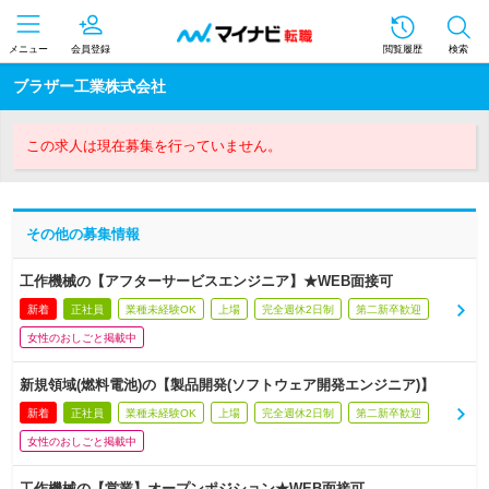
メニュー
会員登録
閲覧履歴
検索
ブラザー工業株式会社
この求人は現在募集を行っていません。
その他の募集情報
工作機械の【アフターサービスエンジニア】★WEB面接可
新着
正社員
業種未経験OK
上場
完全週休2日制
第二新卒歓迎
女性のおしごと掲載中
新規領域(燃料電池)の【製品開発(ソフトウェア開発エンジニア)】
新着
正社員
業種未経験OK
上場
完全週休2日制
第二新卒歓迎
女性のおしごと掲載中
工作機械の【営業】オープンポジション★WEB面接可