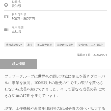
勤務地
愛知県
初年度年収
500万～860万円
雇用形態
正社員
業種未経験OK
上場
第二新卒歓迎
完全週休2日制
女性のおしごと掲載中
掲載終了日：2026/06/04
求人情報
ブラザーグループは世界40の国と地域に拠点を置きグローバ
ルに事業を展開。100年以上の歴史の中で主力製品を変化さ
せながら成長を続けてきました。そして更なる成長の為に大
きな変革の時期を迎えています。
現在、工作機械や産業用印刷等のBtoB分野の強化・拡大する