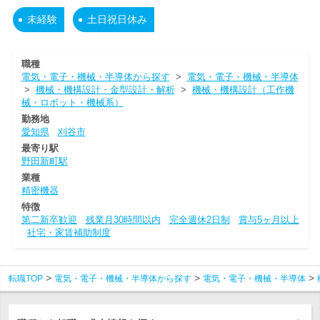
未経験
土日祝日休み
職種
電気・電子・機械・半導体から探す
>
電気・電子・機械・半導体
>
機械・機構設計・金型設計・解析
>
機械・機構設計（工作機
械・ロボット・機械系）
勤務地
愛知県
刈谷市
最寄り駅
野田新町駅
業種
精密機器
特徴
第二新卒歓迎
残業月30時間以内
完全週休2日制
賞与5ヶ月以上
社宅・家賃補助制度
転職TOP
電気・電子・機械・半導体から探す
電気・電子・機械・半導体