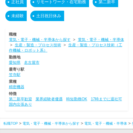
正社員
リモートワーク・在宅勤務
第二新卒
未経験
土日祝日休み
職種
電気・電子・機械・半導体から探す
>
電気・電子・機械・半導体
>
生産・製造・プロセス技術
>
生産・製造・プロセス技術（工
作機械・ロボット系）
勤務地
愛知県
名古屋市
最寄り駅
笠寺駅
業種
精密機器
特徴
第二新卒歓迎
業界経験者優遇
時短勤務OK
17時までに退社可
国内出張あり
転職TOP
電気・電子・機械・半導体から探す
電気・電子・機械・半導体