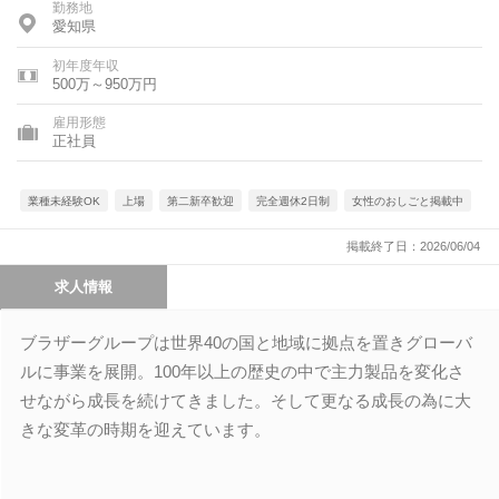
勤務地
愛知県
初年度年収
500万～950万円
雇用形態
正社員
業種未経験OK
上場
第二新卒歓迎
完全週休2日制
女性のおしごと掲載中
掲載終了日：2026/06/04
求人情報
ブラザーグループは世界40の国と地域に拠点を置きグローバ
ルに事業を展開。100年以上の歴史の中で主力製品を変化さ
せながら成長を続けてきました。そして更なる成長の為に大
きな変革の時期を迎えています。