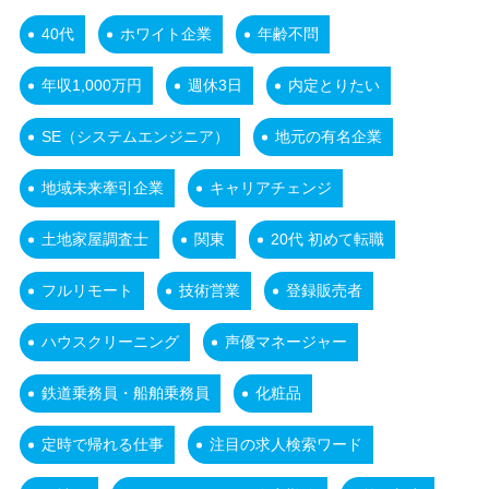
40代
ホワイト企業
年齢不問
年収1,000万円
週休3日
内定とりたい
SE（システムエンジニア）
地元の有名企業
地域未来牽引企業
キャリアチェンジ
土地家屋調査士
関東
20代 初めて転職
フルリモート
技術営業
登録販売者
ハウスクリーニング
声優マネージャー
鉄道乗務員・船舶乗務員
化粧品
定時で帰れる仕事
注目の求人検索ワード