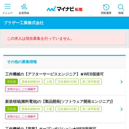
メニュー
会員登録
閲覧履歴
検索
ブラザー工業株式会社
この求人は現在募集を行っていません。
その他の募集情報
工作機械の【アフターサービスエンジニア】★WEB面接可
正社員
業種未経験OK
上場
完全週休2日制
第二新卒歓迎
女性のおしごと掲載中
新規領域(燃料電池)の【製品開発(ソフトウェア開発エンジニア)】
正社員
業種未経験OK
上場
完全週休2日制
第二新卒歓迎
女性のおしごと掲載中
工作機械の【営業】オープンポジション★WEB面接可