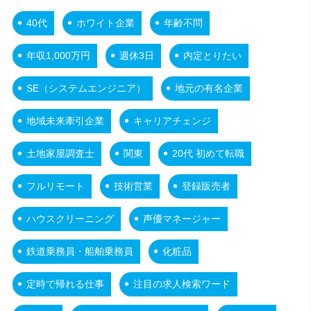
40代
ホワイト企業
年齢不問
年収1,000万円
週休3日
内定とりたい
SE（システムエンジニア）
地元の有名企業
地域未来牽引企業
キャリアチェンジ
土地家屋調査士
関東
20代 初めて転職
フルリモート
技術営業
登録販売者
ハウスクリーニング
声優マネージャー
鉄道乗務員・船舶乗務員
化粧品
定時で帰れる仕事
注目の求人検索ワード