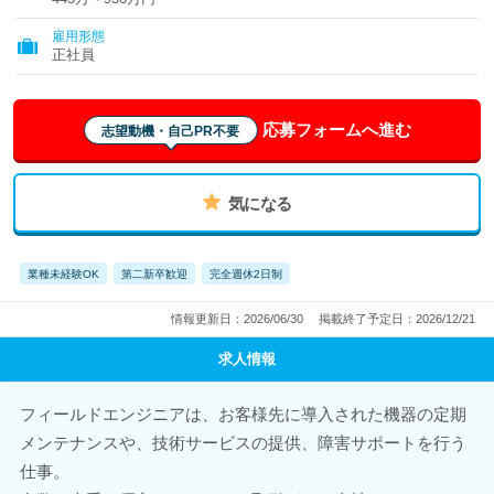
県、山口県、香川県、福岡県、佐賀県、長崎県、熊本県、大分
県、宮崎県、鹿児島県
雇用形態
正社員
応募フォームへ進む
志望動機・自己PR不要
気になる
業種未経験OK
第二新卒歓迎
完全週休2日制
情報更新日：2026/06/30
掲載終了予定日：2026/12/21
求人情報
フィールドエンジニアは、お客様先に導入された機器の定期
メンテナンスや、技術サービスの提供、障害サポートを行う
仕事。