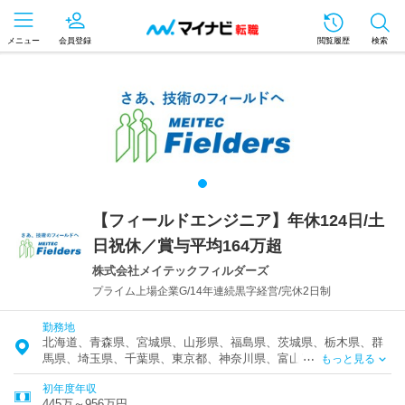
メニュー
会員登録
閲覧履歴
検索
【フィールドエンジニア】年休124日/土
日祝休／賞与平均164万超
株式会社メイテックフィルダーズ
プライム上場企業G/14年連続黒字経営/完休2日制
勤務地
北海道、青森県、宮城県、山形県、福島県、茨城県、栃木県、群
馬県、埼玉県、千葉県、東京都、神奈川県、富山県、石川県、福
もっと見る
井県、新潟県、山梨県、岐阜県、静岡県、愛知県、三重県、滋賀
初年度年収
県、京都府、大阪府、兵庫県、奈良県、鳥取県、島根県、広島
445万～956万円