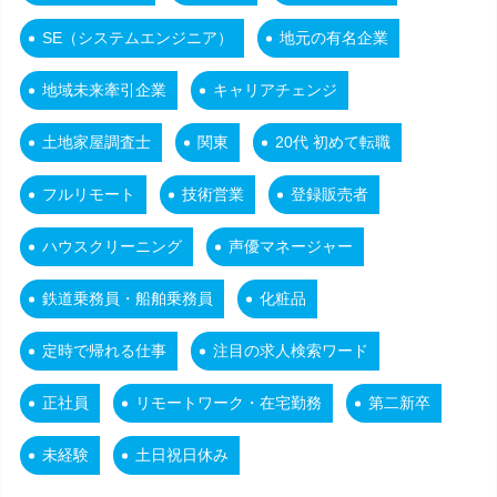
SE（システムエンジニア）
地元の有名企業
地域未来牽引企業
キャリアチェンジ
土地家屋調査士
関東
20代 初めて転職
フルリモート
技術営業
登録販売者
ハウスクリーニング
声優マネージャー
鉄道乗務員・船舶乗務員
化粧品
定時で帰れる仕事
注目の求人検索ワード
正社員
リモートワーク・在宅勤務
第二新卒
未経験
土日祝日休み