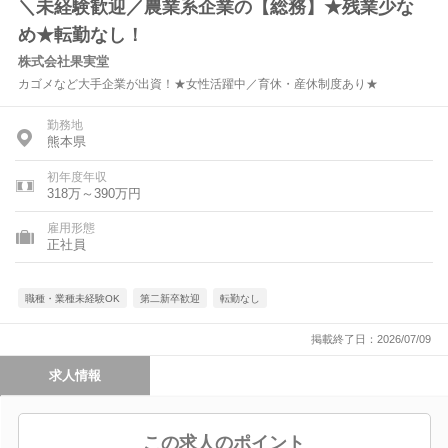
＼未経験歓迎／農業系企業の【総務】★残業少な
め★転勤なし！
株式会社果実堂
カゴメなど大手企業が出資！★女性活躍中／育休・産休制度あり★
勤務地
熊本県
初年度年収
318万～390万円
雇用形態
正社員
職種・業種未経験OK
第二新卒歓迎
転勤なし
掲載終了日：2026/07/09
求人情報
この求人のポイント