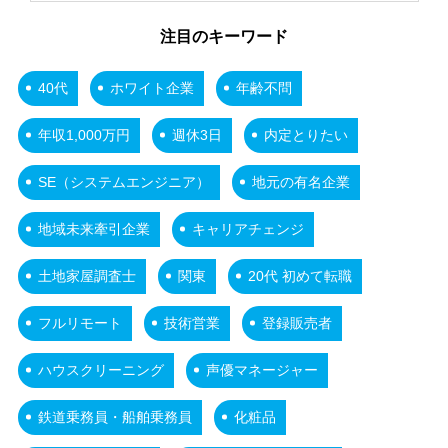
注目のキーワード
40代
ホワイト企業
年齢不問
年収1,000万円
週休3日
内定とりたい
SE（システムエンジニア）
地元の有名企業
地域未来牽引企業
キャリアチェンジ
土地家屋調査士
関東
20代 初めて転職
フルリモート
技術営業
登録販売者
ハウスクリーニング
声優マネージャー
鉄道乗務員・船舶乗務員
化粧品