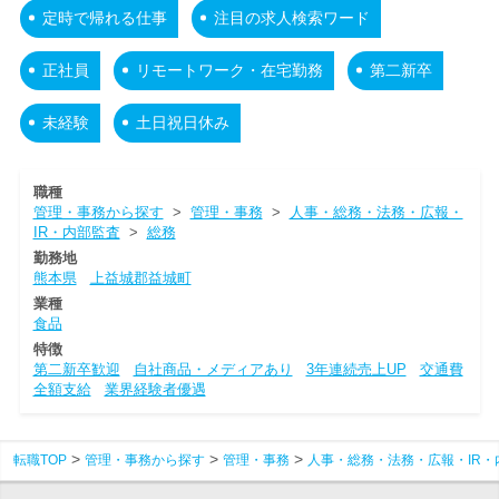
定時で帰れる仕事
注目の求人検索ワード
正社員
リモートワーク・在宅勤務
第二新卒
未経験
土日祝日休み
職種
管理・事務から探す
>
管理・事務
>
人事・総務・法務・広報・
IR・内部監査
>
総務
勤務地
熊本県
上益城郡益城町
業種
食品
特徴
第二新卒歓迎
自社商品・メディアあり
3年連続売上UP
交通費
全額支給
業界経験者優遇
転職TOP
管理・事務から探す
管理・事務
人事・総務・法務・広報・IR・