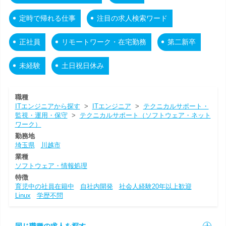
定時で帰れる仕事
注目の求人検索ワード
正社員
リモートワーク・在宅勤務
第二新卒
未経験
土日祝日休み
職種
ITエンジニアから探す
>
ITエンジニア
>
テクニカルサポート・
監視・運用・保守
>
テクニカルサポート（ソフトウェア・ネット
ワーク）
勤務地
埼玉県
川越市
業種
ソフトウェア・情報処理
特徴
育児中の社員在籍中
自社内開発
社会人経験20年以上歓迎
Linux
学歴不問
同じ職種の求人を探す