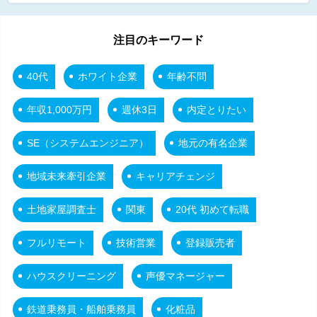
注目のキーワード
40代
ホワイト企業
年齢不問
年収1,000万円
週休3日
内定とりたい
SE（システムエンジニア）
地元の有名企業
地域未来牽引企業
キャリアチェンジ
土地家屋調査士
関東
20代 初めて転職
フルリモート
技術営業
登録販売者
ハウスクリーニング
声優マネージャー
鉄道乗務員・船舶乗務員
化粧品