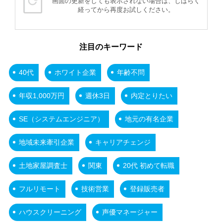
画面の更新をしても表示されない場合は、しばらく
経ってから再度お試しください。
注目のキーワード
40代
ホワイト企業
年齢不問
年収1,000万円
週休3日
内定とりたい
SE（システムエンジニア）
地元の有名企業
地域未来牽引企業
キャリアチェンジ
土地家屋調査士
関東
20代 初めて転職
フルリモート
技術営業
登録販売者
ハウスクリーニング
声優マネージャー