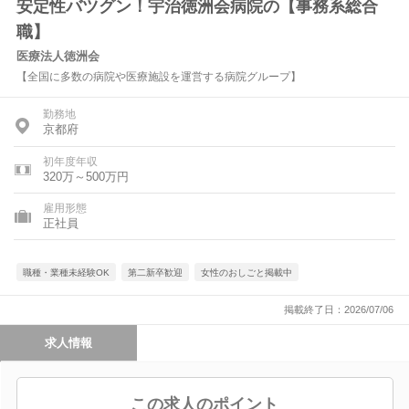
安定性バツグン！宇治徳洲会病院の【事務系総合
職】
医療法人徳洲会
【全国に多数の病院や医療施設を運営する病院グループ】
勤務地
京都府
初年度年収
320万～500万円
雇用形態
正社員
職種・業種未経験OK
第二新卒歓迎
女性のおしごと掲載中
掲載終了日：2026/07/06
求人情報
この求人のポイント