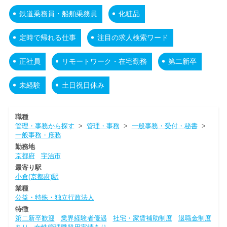
鉄道乗務員・船舶乗務員
化粧品
定時で帰れる仕事
注目の求人検索ワード
正社員
リモートワーク・在宅勤務
第二新卒
未経験
土日祝日休み
職種
管理・事務から探す
>
管理・事務
>
一般事務・受付・秘書
>
一般事務・庶務
勤務地
京都府
宇治市
最寄り駅
小倉(京都府)駅
業種
公益・特殊・独立行政法人
特徴
第二新卒歓迎
業界経験者優遇
社宅・家賃補助制度
退職金制度