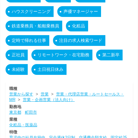
ハウスクリーニング
声優マネージャー
鉄道乗務員・船舶乗務員
化粧品
定時で帰れる仕事
注目の求人検索ワード
正社員
リモートワーク・在宅勤務
第二新卒
未経験
土日祝日休み
職種
営業から探す
>
営業
>
営業・代理店営業・ルートセールス・
MR
>
営業・企画営業（法人向け）
勤務地
東京都
町田市
業種
化粧品・医薬品
特徴
育児中の社員在籍中
完全週休2日制
交通費全額支給
固定給25