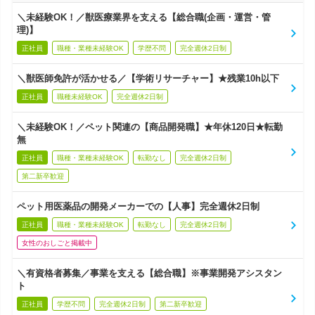
＼未経験OK！／獣医療業界を支える【総合職(企画・運営・管
理)】
正社員
職種・業種未経験OK
学歴不問
完全週休2日制
＼獣医師免許が活かせる／【学術リサーチャー】★残業10h以下
正社員
職種未経験OK
完全週休2日制
＼未経験OK！／ペット関連の【商品開発職】★年休120日★転勤
無
正社員
職種・業種未経験OK
転勤なし
完全週休2日制
第二新卒歓迎
ペット用医薬品の開発メーカーでの【人事】完全週休2日制
正社員
職種・業種未経験OK
転勤なし
完全週休2日制
女性のおしごと掲載中
＼有資格者募集／事業を支える【総合職】※事業開発アシスタン
ト
正社員
学歴不問
完全週休2日制
第二新卒歓迎