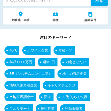
検索
どんな求人をお探しですか？
勤務地・本社
職種
詳細条件
注目のキーワード
40代
ホワイト企業
年齢不問
年収1,000万円
週休3日
内定とりたい
SE（システムエンジニア）
地元の有名企業
地域未来牽引企業
キャリアチェンジ
土地家屋調査士
関東
20代 初めて転職
フルリモート
技術営業
登録販売者