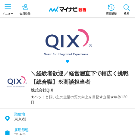
メニュー
会員登録
閲覧履歴
検索
＼経験者歓迎／経営層直下で幅広く挑戦
【総合職】※商談担当者
株式会社QIX
★ペットと飼い主の生活の質の向上を目指す企業★年休120
日
勤務地
東京都
雇用形態
正社員