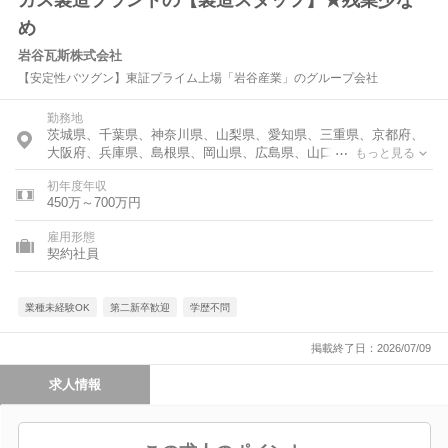
ガス製造プラントの【製造スタッフ】★残業少な
め
岩谷瓦斯株式会社
【安定性バツグン】東証プライム上場「岩谷産業」のグループ会社
勤務地
茨城県、千葉県、神奈川県、山梨県、愛知県、三重県、京都府、
大阪府、兵庫県、島根県、岡山県、広島県、山口県、福岡県、佐
もっと見る
賀県
初年度年収
450万～700万円
雇用形態
契約社員
業種未経験OK
第二新卒歓迎
学歴不問
掲載終了日：2026/07/09
求人情報