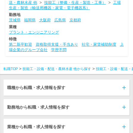
送・農林水産 他
>
技能工（整備・生産・製造・工事）
>
工場
生産・製造（輸送用機器・家電・電子機器系）
勤務地
茨城県
福岡県
大阪府
広島県
京都府
業種
プラント・エンジニアリング
特徴
第二新卒歓迎
資格取得支援・手当あり
社宅・家賃補助制度
上
場企業のグループ会社
学歴不問
転職TOP
技能工・設備・配送・農林水産 他から探す
技能工・設備・配送・
職種から転職・求人情報を探す
勤務地から転職・求人情報を探す
業種から転職・求人情報を探す