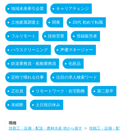
地域未来牽引企業
キャリアチェンジ
土地家屋調査士
関東
20代 初めて転職
フルリモート
技術営業
登録販売者
ハウスクリーニング
声優マネージャー
鉄道乗務員・船舶乗務員
化粧品
定時で帰れる仕事
注目の求人検索ワード
正社員
リモートワーク・在宅勤務
第二新卒
未経験
土日祝日休み
職種
技能工・設備・配送・農林水産 他から探す
>
技能工・設備・配