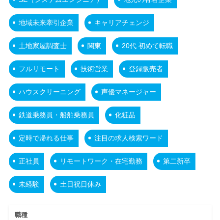
地域未来牽引企業
キャリアチェンジ
土地家屋調査士
関東
20代 初めて転職
フルリモート
技術営業
登録販売者
ハウスクリーニング
声優マネージャー
鉄道乗務員・船舶乗務員
化粧品
定時で帰れる仕事
注目の求人検索ワード
正社員
リモートワーク・在宅勤務
第二新卒
未経験
土日祝日休み
職種