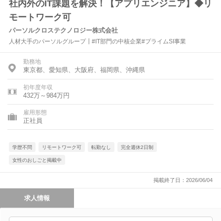
社内外のIT課題を解決！【アプリエンジニア】◆リ
モートワーク可
パーソルクロステクノロジー株式会社
人材大手のパーソルグループ┃#IT部門の中核企業#プライムSI事業
勤務地
東京都、愛知県、大阪府、福岡県、沖縄県
初年度年収
432万～984万円
雇用形態
正社員
学歴不問
リモートワーク可
転勤なし
完全週休2日制
女性のおしごと掲載中
掲載終了日：2026/06/04
求人情報