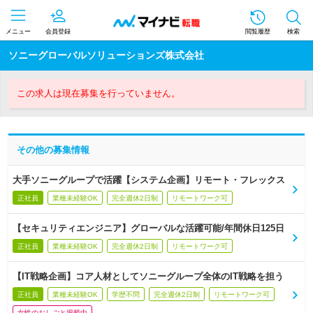
メニュー
会員登録
閲覧履歴
検索
ソニーグローバルソリューションズ株式会社
この求人は現在募集を行っていません。
その他の募集情報
大手ソニーグループで活躍【システム企画】リモート・フレックス
正社員
業種未経験OK
完全週休2日制
リモートワーク可
【セキュリティエンジニア】グローバルな活躍可能/年間休日125日
正社員
業種未経験OK
完全週休2日制
リモートワーク可
【IT戦略企画】コア人材としてソニーグループ全体のIT戦略を担う
正社員
業種未経験OK
学歴不問
完全週休2日制
リモートワーク可
女性のおしごと掲載中