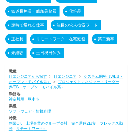
鉄道乗務員・船舶乗務員
化粧品
定時で帰れる仕事
注目の求人検索ワード
正社員
リモートワーク・在宅勤務
第二新卒
未経験
土日祝日休み
職種
ITエンジニアから探す
>
ITエンジニア
>
システム開発（WEB・
オープン・モバイル系）
>
プロジェクトマネジャー・リーダー
(WEB・オープン・モバイル系）
勤務地
神奈川県
厚木市
業種
ソフトウェア・情報処理
特徴
副業OK
上場企業のグループ会社
完全週休2日制
フレックス勤
務
リモートワーク可