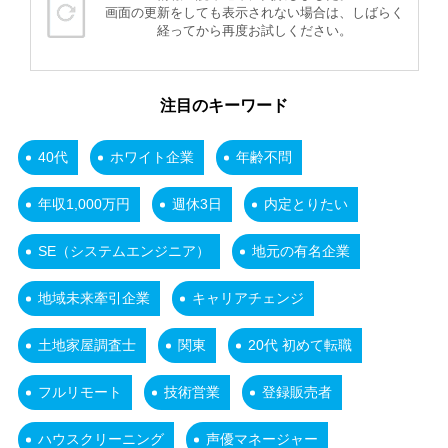
画面の更新をしても表示されない場合は、しばらく
経ってから再度お試しください。
注目のキーワード
40代
ホワイト企業
年齢不問
年収1,000万円
週休3日
内定とりたい
SE（システムエンジニア）
地元の有名企業
地域未来牽引企業
キャリアチェンジ
土地家屋調査士
関東
20代 初めて転職
フルリモート
技術営業
登録販売者
ハウスクリーニング
声優マネージャー