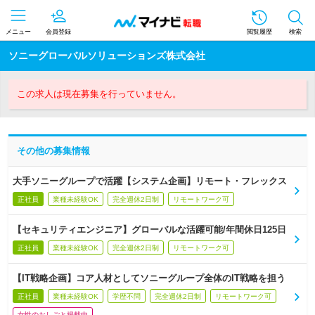
メニュー
会員登録
閲覧履歴
検索
ソニーグローバルソリューションズ株式会社
この求人は現在募集を行っていません。
その他の募集情報
大手ソニーグループで活躍【システム企画】リモート・フレックス
正社員
業種未経験OK
完全週休2日制
リモートワーク可
【セキュリティエンジニア】グローバルな活躍可能/年間休日125日
正社員
業種未経験OK
完全週休2日制
リモートワーク可
【IT戦略企画】コア人材としてソニーグループ全体のIT戦略を担う
正社員
業種未経験OK
学歴不問
完全週休2日制
リモートワーク可
女性のおしごと掲載中