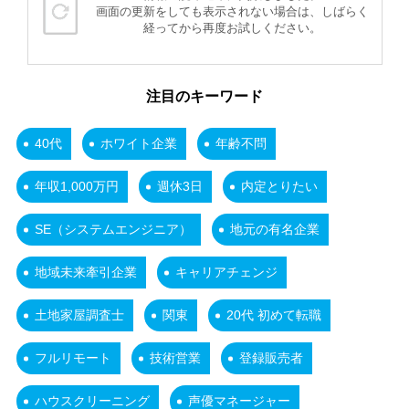
画面の更新をしても表示されない場合は、しばらく
経ってから再度お試しください。
注目のキーワード
40代
ホワイト企業
年齢不問
年収1,000万円
週休3日
内定とりたい
SE（システムエンジニア）
地元の有名企業
地域未来牽引企業
キャリアチェンジ
土地家屋調査士
関東
20代 初めて転職
フルリモート
技術営業
登録販売者
ハウスクリーニング
声優マネージャー