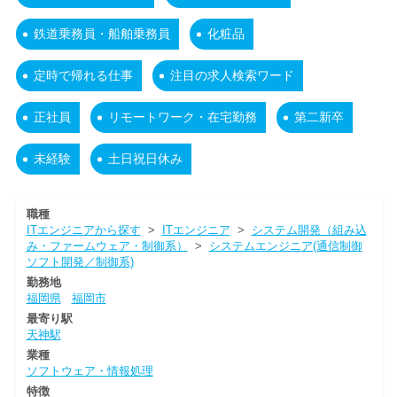
鉄道乗務員・船舶乗務員
化粧品
定時で帰れる仕事
注目の求人検索ワード
正社員
リモートワーク・在宅勤務
第二新卒
未経験
土日祝日休み
職種
ITエンジニアから探す
>
ITエンジニア
>
システム開発（組み込
み・ファームウェア・制御系）
>
システムエンジニア(通信制御
ソフト開発／制御系)
勤務地
福岡県
福岡市
最寄り駅
天神駅
業種
ソフトウェア・情報処理
特徴