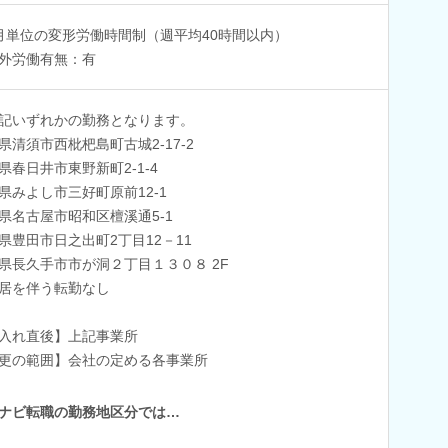
月単位の変形労働時間制（週平均40時間以内）
外労働有無：有
記いずれかの勤務となります。
県清須市西枇杷島町古城2-17-2
県春日井市東野新町2-1-4
県みよし市三好町原前12-1
県名古屋市昭和区檀溪通5-1
県豊田市日之出町2丁目12－11
県長久手市市が洞２丁目１３０８ 2F
居を伴う転勤なし
入れ直後】上記事業所
更の範囲】会社の定める各事業所
ナビ転職の勤務地区分では…