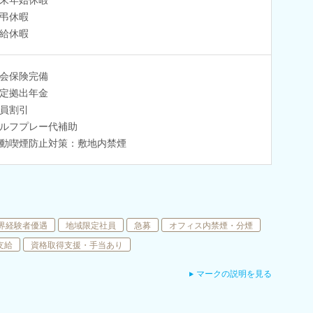
弔休暇
給休暇
会保険完備
定拠出年金
員割引
ルフプレー代補助
動喫煙防止対策：敷地内禁煙
界経験者優遇
地域限定社員
急募
オフィス内禁煙・分煙
支給
資格取得支援・手当あり
マークの説明を見る