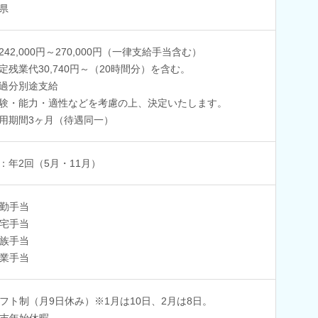
県
242,000円～270,000円（一律支給手当含む）
定残業代30,740円～（20時間分）を含む。
過分別途支給
験・能力・適性などを考慮の上、決定いたします。
用期間3ヶ月（待遇同一）
：年2回（5月・11月）
勤手当
宅手当
族手当
業手当
フト制（月9日休み）※1月は10日、2月は8日。
末年始休暇