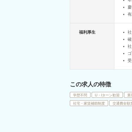
慶
有
福利厚生
社
確
社
ゴ
受
この求人の特徴
学歴不問
U・Iターン歓迎
業
社宅・家賃補助制度
交通費全額