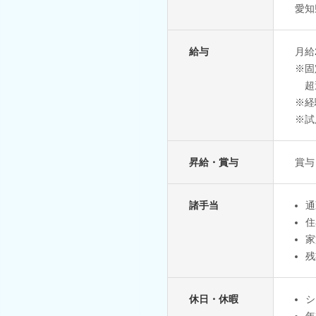
愛知
給与
月給
※固
超
※経
※試
昇給・賞与
賞与
諸手当
通
住
家
残
休日・休暇
シ
年