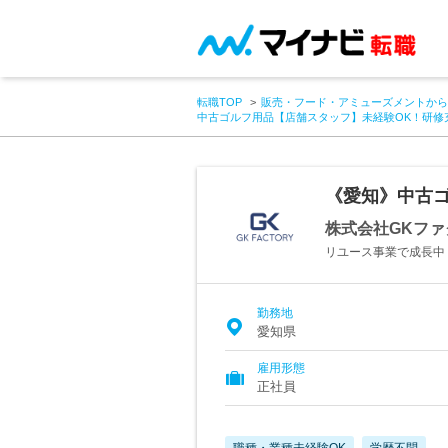
転職TOP
販売・フード・アミューズメントから
中古ゴルフ用品【店舗スタッフ】未経験OK！研修
《愛知》中古
株式会社GKファ
リユース事業で成長中
勤務地
愛知県
雇用形態
正社員
職種・業種未経験OK
学歴不問