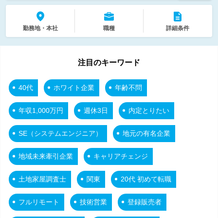
勤務地・本社
職種
詳細条件
注目のキーワード
40代
ホワイト企業
年齢不問
年収1,000万円
週休3日
内定とりたい
SE（システムエンジニア）
地元の有名企業
地域未来牽引企業
キャリアチェンジ
土地家屋調査士
関東
20代 初めて転職
フルリモート
技術営業
登録販売者