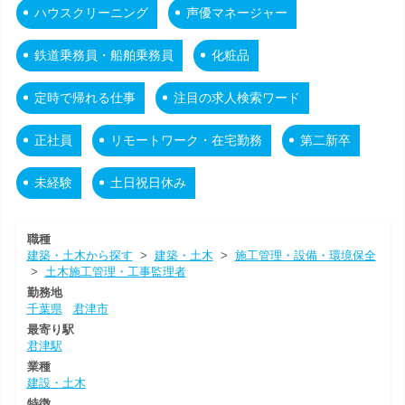
ハウスクリーニング
声優マネージャー
鉄道乗務員・船舶乗務員
化粧品
定時で帰れる仕事
注目の求人検索ワード
正社員
リモートワーク・在宅勤務
第二新卒
未経験
土日祝日休み
職種
建築・土木から探す
>
建築・土木
>
施工管理・設備・環境保全
>
土木施工管理・工事監理者
勤務地
千葉県
君津市
最寄り駅
君津駅
業種
建設・土木
特徴