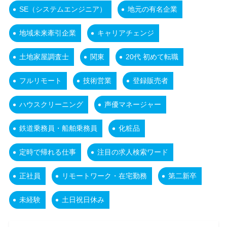
SE（システムエンジニア）
地元の有名企業
地域未来牽引企業
キャリアチェンジ
土地家屋調査士
関東
20代 初めて転職
フルリモート
技術営業
登録販売者
ハウスクリーニング
声優マネージャー
鉄道乗務員・船舶乗務員
化粧品
定時で帰れる仕事
注目の求人検索ワード
正社員
リモートワーク・在宅勤務
第二新卒
未経験
土日祝日休み