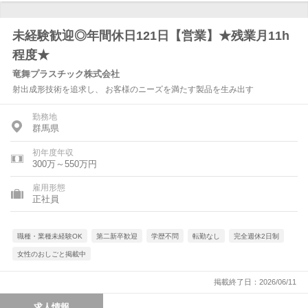
未経験歓迎◎年間休日121日【営業】★残業月11h
程度★
竜舞プラスチック株式会社
射出成形技術を追求し、 お客様のニーズを満たす製品を生み出す
勤務地
群馬県
初年度年収
300万～550万円
雇用形態
正社員
職種・業種未経験OK
第二新卒歓迎
学歴不問
転勤なし
完全週休2日制
女性のおしごと掲載中
掲載終了日：2026/06/11
求人情報