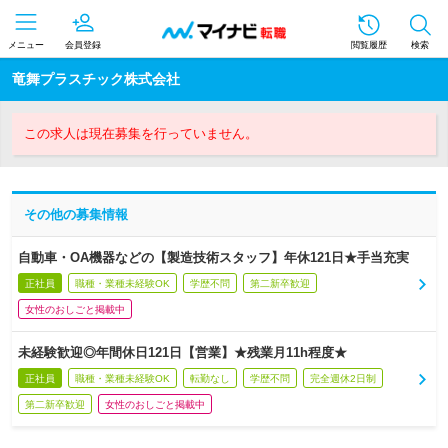
メニュー
会員登録
閲覧履歴
検索
竜舞プラスチック株式会社
この求人は現在募集を行っていません。
その他の募集情報
自動車・OA機器などの【製造技術スタッフ】年休121日★手当充実
正社員
職種・業種未経験OK
学歴不問
第二新卒歓迎
女性のおしごと掲載中
未経験歓迎◎年間休日121日【営業】★残業月11h程度★
正社員
職種・業種未経験OK
転勤なし
学歴不問
完全週休2日制
第二新卒歓迎
女性のおしごと掲載中