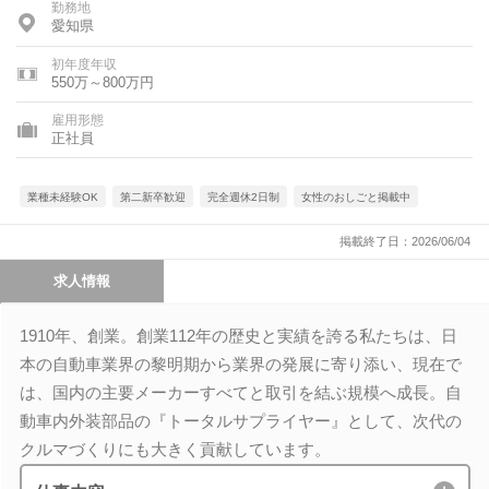
勤務地
愛知県
初年度年収
550万～800万円
雇用形態
正社員
業種未経験OK
第二新卒歓迎
完全週休2日制
女性のおしごと掲載中
掲載終了日：2026/06/04
求人情報
1910年、創業。創業112年の歴史と実績を誇る私たちは、日
本の自動車業界の黎明期から業界の発展に寄り添い、現在で
は、国内の主要メーカーすべてと取引を結ぶ規模へ成長。自
動車内外装部品の『トータルサプライヤー』として、次代の
クルマづくりにも大きく貢献しています。