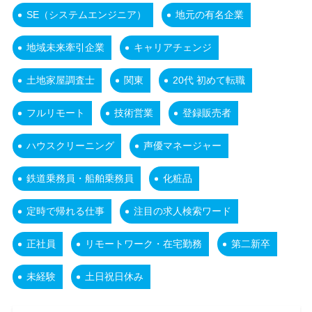
SE（システムエンジニア）
地元の有名企業
地域未来牽引企業
キャリアチェンジ
土地家屋調査士
関東
20代 初めて転職
フルリモート
技術営業
登録販売者
ハウスクリーニング
声優マネージャー
鉄道乗務員・船舶乗務員
化粧品
定時で帰れる仕事
注目の求人検索ワード
正社員
リモートワーク・在宅勤務
第二新卒
未経験
土日祝日休み