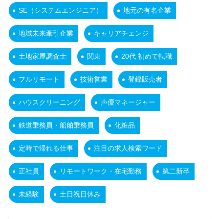
SE（システムエンジニア）
地元の有名企業
地域未来牽引企業
キャリアチェンジ
土地家屋調査士
関東
20代 初めて転職
フルリモート
技術営業
登録販売者
ハウスクリーニング
声優マネージャー
鉄道乗務員・船舶乗務員
化粧品
定時で帰れる仕事
注目の求人検索ワード
正社員
リモートワーク・在宅勤務
第二新卒
未経験
土日祝日休み