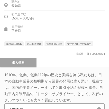
勤務地
愛知県
初年度年収
550万～800万円
雇用形態
正社員
業種未経験OK
第二新卒歓迎
完全週休2日制
女性のおしごと掲載中
掲載終了日：2026/06/04
求人情報
1910年、創業。創業112年の歴史と実績を誇る私たちは、日
本の自動車業界の黎明期から業界の発展に寄り添い、現在で
は、国内の主要メーカーすべてと取引を結ぶ規模へ成長。自
動車内外装部品の『トータルサプライヤー』として、次代の
クルマづくりにも大きく貢献しています。