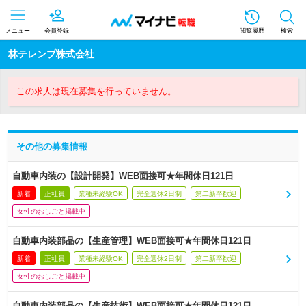
メニュー
会員登録
閲覧履歴
検索
林テレンプ株式会社
この求人は現在募集を行っていません。
その他の募集情報
自動車内装の【設計開発】WEB面接可★年間休日121日
新着
正社員
業種未経験OK
完全週休2日制
第二新卒歓迎
女性のおしごと掲載中
自動車内装部品の【生産管理】WEB面接可★年間休日121日
新着
正社員
業種未経験OK
完全週休2日制
第二新卒歓迎
女性のおしごと掲載中
自動車内装部品の【生産技術】WEB面接可★年間休日121日