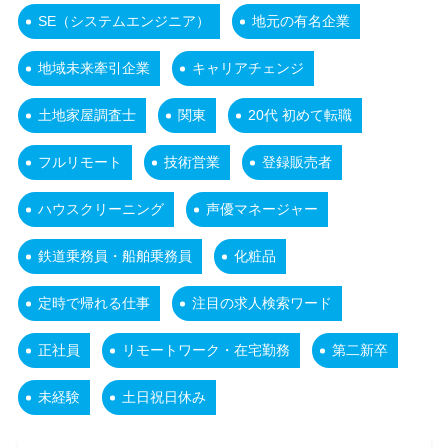
SE（システムエンジニア）
地元の有名企業
地域未来牽引企業
キャリアチェンジ
土地家屋調査士
関東
20代 初めて転職
フルリモート
技術営業
登録販売者
ハウスクリーニング
声優マネージャー
鉄道乗務員・船舶乗務員
化粧品
定時で帰れる仕事
注目の求人検索ワード
正社員
リモートワーク・在宅勤務
第二新卒
未経験
土日祝日休み