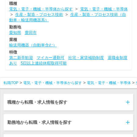
職種
電気・電子・機械・半導体から探す
>
電気・電子・機械・半導体
>
生産・製造・プロセス技術
>
生産・製造・プロセス技術（自
動車・輸送用機器系）
勤務地
愛知県
豊田市
業種
輸送用機器（自動車含む）
特徴
第二新卒歓迎
マイカー通勤可
社宅・家賃補助制度
退職金制度
あり
5日以上連続休暇取得可能
転職TOP
電気・電子・機械・半導体から探す
電気・電子・機械・半導体
職種から転職・求人情報を探す
勤務地から転職・求人情報を探す