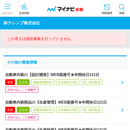
メニュー
会員登録
閲覧履歴
検索
林テレンプ株式会社
この求人は現在募集を行っていません。
その他の募集情報
自動車内装の【設計開発】WEB面接可★年間休日121日
新着
正社員
業種未経験OK
完全週休2日制
第二新卒歓迎
女性のおしごと掲載中
自動車内装部品の【生産管理】WEB面接可★年間休日121日
新着
正社員
業種未経験OK
完全週休2日制
第二新卒歓迎
女性のおしごと掲載中
自動車内装部品の【生産技術】WEB面接可★年間休日121日