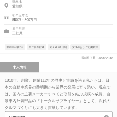
勤務地
愛知県
初年度年収
550万～800万円
雇用形態
正社員
業種未経験OK
第二新卒歓迎
完全週休2日制
女性のおしごと掲載中
掲載終了日：2026/04/30
求人情報
1910年、創業。創業112年の歴史と実績を誇る私たちは、日
本の自動車業界の黎明期から業界の発展に寄り添い、現在で
は、国内の主要メーカーすべてと取引を結ぶ規模へ成長。自
動車内外装部品の『トータルサプライヤー』として、次代の
クルマづくりにも大きく貢献しています。