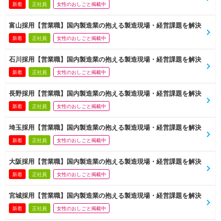
新着
正社員
女性のおしごと掲載中
富山採用【営業職】国内製造業の抱える製造現場・経営課題を解決
新着
正社員
女性のおしごと掲載中
石川採用【営業職】国内製造業の抱える製造現場・経営課題を解決
新着
正社員
女性のおしごと掲載中
長野採用【営業職】国内製造業の抱える製造現場・経営課題を解決
新着
正社員
女性のおしごと掲載中
埼玉採用【営業職】国内製造業の抱える製造現場・経営課題を解決
新着
正社員
女性のおしごと掲載中
大阪採用【営業職】国内製造業の抱える製造現場・経営課題を解決
新着
正社員
女性のおしごと掲載中
宮城採用【営業職】国内製造業の抱える製造現場・経営課題を解決
新着
正社員
女性のおしごと掲載中