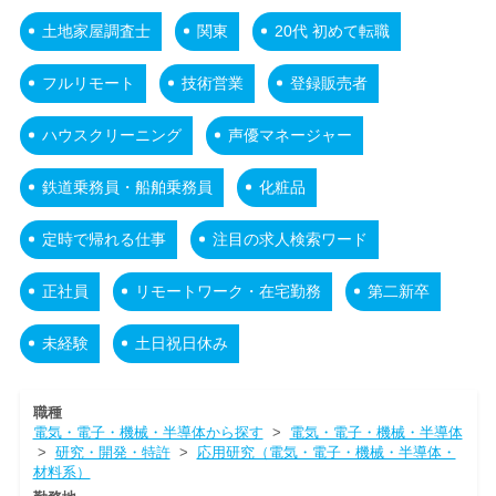
土地家屋調査士
関東
20代 初めて転職
フルリモート
技術営業
登録販売者
ハウスクリーニング
声優マネージャー
鉄道乗務員・船舶乗務員
化粧品
定時で帰れる仕事
注目の求人検索ワード
正社員
リモートワーク・在宅勤務
第二新卒
未経験
土日祝日休み
職種
電気・電子・機械・半導体から探す
>
電気・電子・機械・半導体
>
研究・開発・特許
>
応用研究（電気・電子・機械・半導体・
材料系）