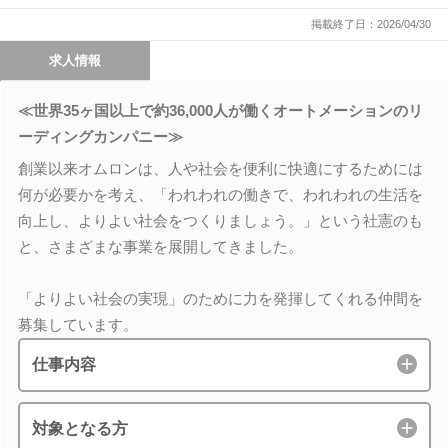
掲載終了日：2026/04/30
求人情報
≪世界35ヶ国以上で約36,000人が働くオートメーションのリ
ーディングカンパニー≫
創業以来オムロンは、人や社会を便利に快適にするためには
何が必要かを考え、「われわれの働きで、われわれの生活を
向上し、よりよい社会をつくりましょう。」という社憲のも
と、さまざまな事業を展開してきました。
「よりよい社会の実現」のために力を発揮してくれる仲間を
募集しています。
仕事内容
対象となる方