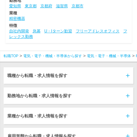
勤務地
愛知県
東京都
京都府
滋賀県
京都市
業種
精密機器
特徴
自社内開発
急募
U・Iターン歓迎
フリーアドレスオフィス
フ
レックス勤務
転職TOP
電気・電子・機械・半導体から探す
電気・電子・機械・半導体
職種から転職・求人情報を探す
勤務地から転職・求人情報を探す
業種から転職・求人情報を探す
雇用形態から転職・求人情報を探す