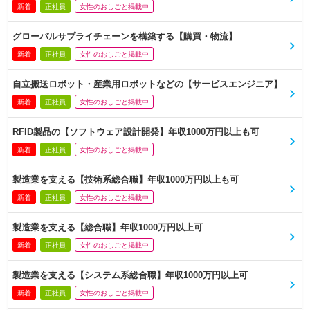
新着
正社員
女性のおしごと掲載中
グローバルサプライチェーンを構築する【購買・物流】
新着
正社員
女性のおしごと掲載中
自立搬送ロボット・産業用ロボットなどの【サービスエンジニア】
新着
正社員
女性のおしごと掲載中
RFID製品の【ソフトウェア設計開発】年収1000万円以上も可
新着
正社員
女性のおしごと掲載中
製造業を支える【技術系総合職】年収1000万円以上も可
新着
正社員
女性のおしごと掲載中
製造業を支える【総合職】年収1000万円以上可
新着
正社員
女性のおしごと掲載中
製造業を支える【システム系総合職】年収1000万円以上可
新着
正社員
女性のおしごと掲載中