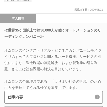
掲載終了日：2026/05/21
求人情報
≪世界35ヶ国以上で約36,000人が働くオートメーションのリ
ーディングカンパニー≫
オムロンのインダストリアル・ビジネスカンパニーはモノづ
くりのすべてのプロセスに関わるハード機器、サービスの提
供ににより、製造現場の課題解決、および製造業の経営課
題、さらには社会課題の解決を目指しています。
オムロンの企業理念である、「よりよい社会の実現」のため
に力を発揮してくれる仲間を募集しています。
仕事内容