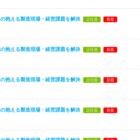
業の抱える製造現場・経営課題を解決
正社員
新着
業の抱える製造現場・経営課題を解決
正社員
新着
業の抱える製造現場・経営課題を解決
正社員
新着
業の抱える製造現場・経営課題を解決
正社員
新着