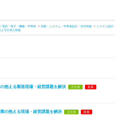
電気・電子・機械・半導体
回路・システム・半導体設計・光学関連
システム設計
以上可の求人情報
業の抱える製造現場・経営課題を解決
正社員
新着
造業の抱える現場・経営課題を解決
正社員
新着