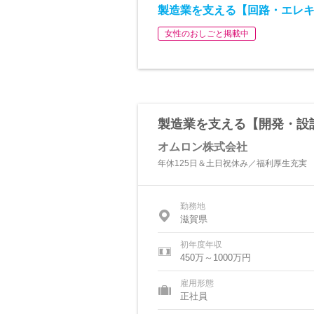
製造業を支える【回路・エレキ
女性のおしごと掲載中
製造業を支える【開発・設計
オムロン株式会社
年休125日＆土日祝休み／福利厚生充実
勤務地
滋賀県
初年度年収
450万～1000万円
雇用形態
正社員