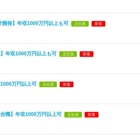
計開発】年収1000万円以上も可
正社員
新着
】年収1000万円以上も可
正社員
新着
000万円以上可
正社員
新着
合職】年収1000万円以上可
正社員
新着