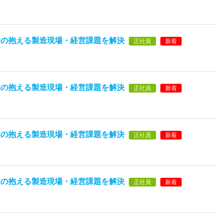
業の抱える製造現場・経営課題を解決
正社員
新着
業の抱える製造現場・経営課題を解決
正社員
新着
業の抱える製造現場・経営課題を解決
正社員
新着
業の抱える製造現場・経営課題を解決
正社員
新着