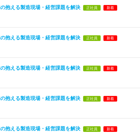
業の抱える製造現場・経営課題を解決
正社員
新着
業の抱える製造現場・経営課題を解決
正社員
新着
業の抱える製造現場・経営課題を解決
正社員
新着
業の抱える製造現場・経営課題を解決
正社員
新着
業の抱える製造現場・経営課題を解決
正社員
新着