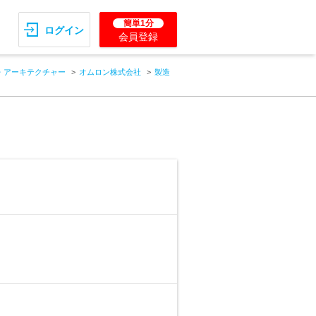
簡単1分
ログイン
会員登録
・アーキテクチャー
オムロン株式会社
製造