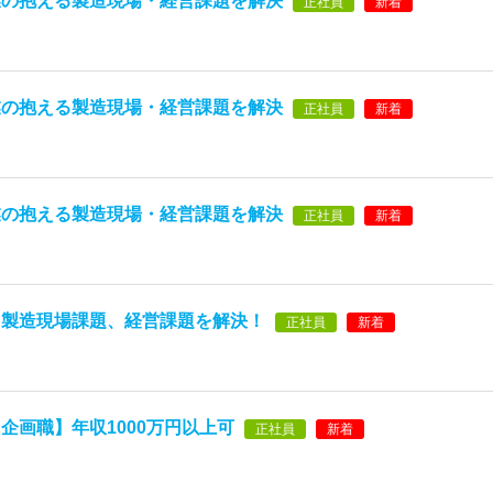
業の抱える製造現場・経営課題を解決
正社員
新着
業の抱える製造現場・経営課題を解決
正社員
新着
業の抱える製造現場・経営課題を解決
正社員
新着
る製造現場課題、経営課題を解決！
正社員
新着
企画職】年収1000万円以上可
正社員
新着