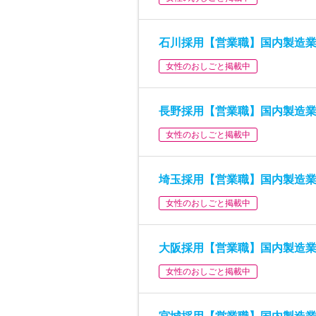
石川採用【営業職】国内製造
女性のおしごと掲載中
長野採用【営業職】国内製造
女性のおしごと掲載中
埼玉採用【営業職】国内製造
女性のおしごと掲載中
大阪採用【営業職】国内製造
女性のおしごと掲載中