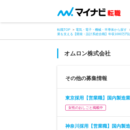
転職TOP
電気・電子・機械・半導体から探す
業を支える【開発・設計系総合職】年収1000万円
オムロン株式会社
その他の募集情報
東京採用【営業職】国内製造
女性のおしごと掲載中
神奈川採用【営業職】国内製