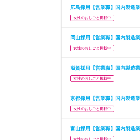
広島採用【営業職】国内製造
女性のおしごと掲載中
岡山採用【営業職】国内製造
女性のおしごと掲載中
滋賀採用【営業職】国内製造
女性のおしごと掲載中
京都採用【営業職】国内製造
女性のおしごと掲載中
富山採用【営業職】国内製造
女性のおしごと掲載中